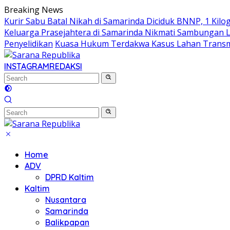
Skip
Breaking News
to
Kurir Sabu Batal Nikah di Samarinda Diciduk BNNP, 1 Kilo
content
Keluarga Prasejahtera di Samarinda Nikmati Sambungan Lis
Penyelidikan
Kuasa Hukum Terdakwa Kasus Lahan Transmi
INSTAGRAM
REDAKSI
Home
ADV
DPRD Kaltim
Kaltim
Nusantara
Samarinda
Balikpapan