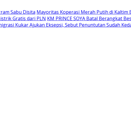
gram Sabu Disita
Mayoritas Koperasi Merah Putih di Kaltim 
trik Gratis dari PLN
KM PRINCE SOYA Batal Berangkat Bes
grasi Kukar Ajukan Eksepsi, Sebut Penuntutan Sudah Ked