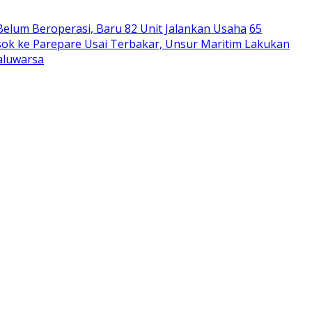
Belum Beroperasi, Baru 82 Unit Jalankan Usaha
65
ok ke Parepare Usai Terbakar, Unsur Maritim Lakukan
aluwarsa