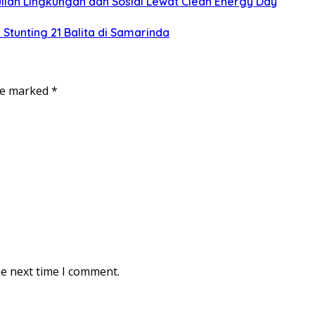
an Lingkungan dan Sosial Lewat Clean Energy Day
 Stunting 21 Balita di Samarinda
are marked
*
he next time I comment.