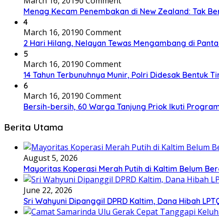
March 16, 2019
0 Comment
Menag Kecam Penembakan di New Zealand: Tak Be
4
March 16, 2019
0 Comment
2 Hari Hilang, Nelayan Tewas Mengambang di Panta
5
March 16, 2019
0 Comment
14 Tahun Terbunuhnya Munir, Polri Didesak Bentuk T
6
March 16, 2019
0 Comment
Bersih-bersih, 60 Warga Tanjung Priok Ikuti Progra
Berita Utama
August 5, 2026
Mayoritas Koperasi Merah Putih di Kaltim Belum Ber
June 22, 2026
Sri Wahyuni Dipanggil DPRD Kaltim, Dana Hibah LPTQ