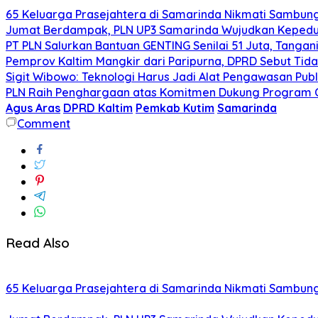
65 Keluarga Prasejahtera di Samarinda Nikmati Sambungan
Jumat Berdampak, PLN UP3 Samarinda Wujudkan Kepeduli
PT PLN Salurkan Bantuan GENTING Senilai 51 Juta, Tangani
Pemprov Kaltim Mangkir dari Paripurna, DPRD Sebut T
Sigit Wibowo: Teknologi Harus Jadi Alat Pengawasan Publ
PLN Raih Penghargaan atas Komitmen Dukung Program C
Agus Aras
DPRD Kaltim
Pemkab Kutim
Samarinda
Comment
Read Also
65 Keluarga Prasejahtera di Samarinda Nikmati Sambungan