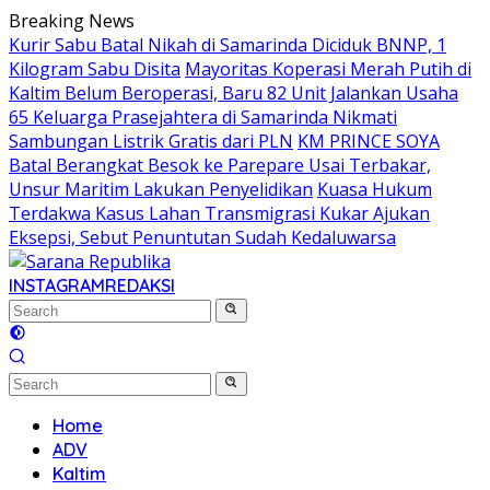
Skip
Breaking News
to
Kurir Sabu Batal Nikah di Samarinda Diciduk BNNP, 1
content
Kilogram Sabu Disita
Mayoritas Koperasi Merah Putih di
Kaltim Belum Beroperasi, Baru 82 Unit Jalankan Usaha
65 Keluarga Prasejahtera di Samarinda Nikmati
Sambungan Listrik Gratis dari PLN
KM PRINCE SOYA
Batal Berangkat Besok ke Parepare Usai Terbakar,
Unsur Maritim Lakukan Penyelidikan
Kuasa Hukum
Terdakwa Kasus Lahan Transmigrasi Kukar Ajukan
Eksepsi, Sebut Penuntutan Sudah Kedaluwarsa
INSTAGRAM
REDAKSI
Home
ADV
Kaltim