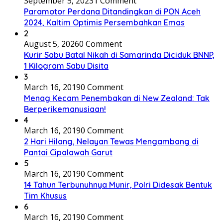
September 5, 2023
1 Comment
Paramotor Perdana Ditandingkan di PON Aceh
2024, Kaltim Optimis Persembahkan Emas
2
August 5, 2026
0 Comment
Kurir Sabu Batal Nikah di Samarinda Diciduk BNNP,
1 Kilogram Sabu Disita
3
March 16, 2019
0 Comment
Menag Kecam Penembakan di New Zealand: Tak
Berperikemanusiaan!
4
March 16, 2019
0 Comment
2 Hari Hilang, Nelayan Tewas Mengambang di
Pantai Cipalawah Garut
5
March 16, 2019
0 Comment
14 Tahun Terbunuhnya Munir, Polri Didesak Bentuk
Tim Khusus
6
March 16, 2019
0 Comment