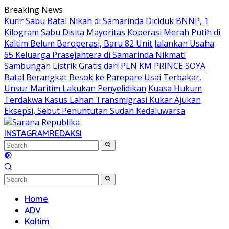
Skip
Breaking News
to
Kurir Sabu Batal Nikah di Samarinda Diciduk BNNP, 1
content
Kilogram Sabu Disita
Mayoritas Koperasi Merah Putih di
Kaltim Belum Beroperasi, Baru 82 Unit Jalankan Usaha
65 Keluarga Prasejahtera di Samarinda Nikmati
Sambungan Listrik Gratis dari PLN
KM PRINCE SOYA
Batal Berangkat Besok ke Parepare Usai Terbakar,
Unsur Maritim Lakukan Penyelidikan
Kuasa Hukum
Terdakwa Kasus Lahan Transmigrasi Kukar Ajukan
Eksepsi, Sebut Penuntutan Sudah Kedaluwarsa
INSTAGRAM
REDAKSI
Home
ADV
Kaltim