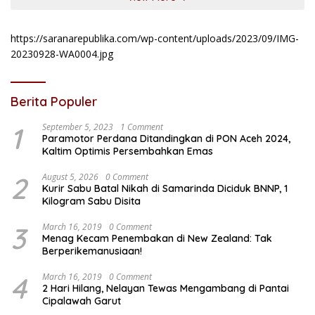
https://saranarepublika.com/wp-content/uploads/2023/09/IMG-
20230928-WA0004.jpg
Berita Populer
1
September 5, 2023
1 Comment
Paramotor Perdana Ditandingkan di PON Aceh 2024,
Kaltim Optimis Persembahkan Emas
2
August 5, 2026
0 Comment
Kurir Sabu Batal Nikah di Samarinda Diciduk BNNP, 1
Kilogram Sabu Disita
3
March 16, 2019
0 Comment
Menag Kecam Penembakan di New Zealand: Tak
Berperikemanusiaan!
4
March 16, 2019
0 Comment
2 Hari Hilang, Nelayan Tewas Mengambang di Pantai
Cipalawah Garut