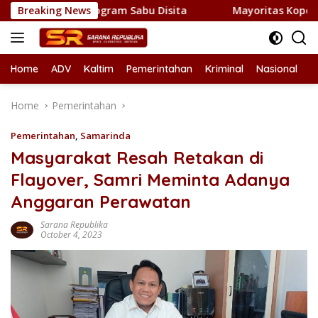
Skip
NNP, 1 Kilogram Sabu Disita
Breaking News
Mayoritas Koperasi Merah P
to
content
Home
ADV
Kaltim
Pemerintahan
Kriminal
Nasional
L
Home
Pemerintahan
Pemerintahan
,
Samarinda
Masyarakat Resah Retakan di
Flayover, Samri Meminta Adanya
Anggaran Perawatan
Sarana Republika
October 4, 2023