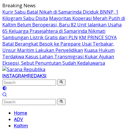
Skip
Breaking News
to
Kurir Sabu Batal Nikah di Samarinda Diciduk BNNP, 1
content
Kilogram Sabu Disita
Mayoritas Koperasi Merah Putih di
Kaltim Belum Beroperasi, Baru 82 Unit Jalankan Usaha
65 Keluarga Prasejahtera di Samarinda Nikmati
Sambungan Listrik Gratis dari PLN
KM PRINCE SOYA
Batal Berangkat Besok ke Parepare Usai Terbakar,
Unsur Maritim Lakukan Penyelidikan
Kuasa Hukum
Terdakwa Kasus Lahan Transmigrasi Kukar Ajukan
Eksepsi, Sebut Penuntutan Sudah Kedaluwarsa
INSTAGRAM
REDAKSI
Home
ADV
Kaltim