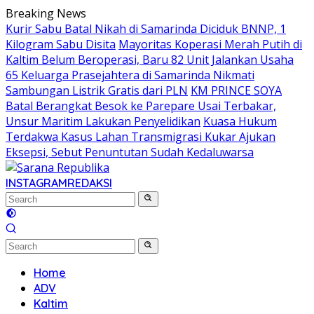
Skip
Breaking News
to
Kurir Sabu Batal Nikah di Samarinda Diciduk BNNP, 1
content
Kilogram Sabu Disita
Mayoritas Koperasi Merah Putih di
Kaltim Belum Beroperasi, Baru 82 Unit Jalankan Usaha
65 Keluarga Prasejahtera di Samarinda Nikmati
Sambungan Listrik Gratis dari PLN
KM PRINCE SOYA
Batal Berangkat Besok ke Parepare Usai Terbakar,
Unsur Maritim Lakukan Penyelidikan
Kuasa Hukum
Terdakwa Kasus Lahan Transmigrasi Kukar Ajukan
Eksepsi, Sebut Penuntutan Sudah Kedaluwarsa
INSTAGRAM
REDAKSI
Home
ADV
Kaltim