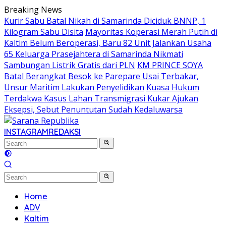
Skip
Breaking News
to
Kurir Sabu Batal Nikah di Samarinda Diciduk BNNP, 1
content
Kilogram Sabu Disita
Mayoritas Koperasi Merah Putih di
Kaltim Belum Beroperasi, Baru 82 Unit Jalankan Usaha
65 Keluarga Prasejahtera di Samarinda Nikmati
Sambungan Listrik Gratis dari PLN
KM PRINCE SOYA
Batal Berangkat Besok ke Parepare Usai Terbakar,
Unsur Maritim Lakukan Penyelidikan
Kuasa Hukum
Terdakwa Kasus Lahan Transmigrasi Kukar Ajukan
Eksepsi, Sebut Penuntutan Sudah Kedaluwarsa
INSTAGRAM
REDAKSI
Home
ADV
Kaltim