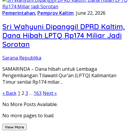
Pemerintahan
,
Pemprov Kaltim
June 22, 2026
Sri Wahyuni Dipanggil DPRD Kaltim,
Dana Hibah LPTQ Rp174 Miliar Jadi
Sorotan
Sarana Republika
SAMARINDA – Dana hibah untuk Lembaga
Pengembangan Tilawatil Qur’an (LPTQ) Kalimantan
Timur senilai Rp174 miliar…
Posts
« Back
1
2
3
…
163
Next »
pagination
No More Posts Available.
No more pages to load.
View More