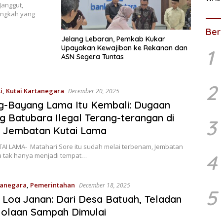
anggut,
angkah yang
Ber
Jelang Lebaran, Pemkab Kukar
Upayakan Kewajiban ke Rekanan dan
1
ASN Segera Tuntas
2
i
,
Kutai Kartanegara
December 20, 2025
g-Bayang Lama Itu Kembali: Dugaan
g Batubara Ilegal Terang-terangan di
3
 Jembatan Kutai Lama
AI LAMA- Matahari Sore itu sudah melai terbenam, Jembatan
4
a tak hanya menjadi tempat…
tanegara
,
Pemerintahan
December 18, 2025
5
Loa Janan: Dari Desa Batuah, Teladan
lolaan Sampah Dimulai