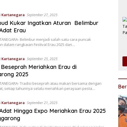
i Kartanegara
September 27, 2025
bud Kukar Ingatkan Aturan Belimbur
Adat Erau
TANEGARA- Belimbur menjadi salah satu cara puncak
n dalam rangkaian Festival Erau 2025 dan…
i Kartanegara
September 25, 2025
i Beseprah Meriahkan Erau di
arong 2025
TANEGARA- Tradisi beseprah atau makan bersama dengan
Ber
t, setiap tahunnya selalu meriahkan perayaan pesta…
i Kartanegara
September 21, 2025
Adat Hingga Expo Meriahkan Erau 2025
ggarong