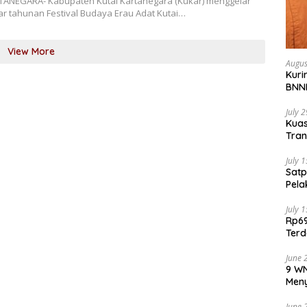
TANEGARA- Kabupaten Kutai Kartanegara (Kukar) menggelar
ar tahunan Festival Budaya Erau Adat Kutai…
View More
Augus
Kuri
BNNP
July 
Kua
Tran
Penu
July 
Satp
Pela
July 
Rp69
Terd
Aju
June 
9 WN
Meny
June 