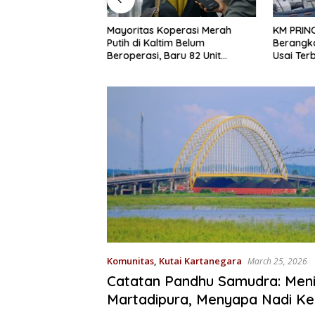
KM PRINC
atal Nikah di
Mayoritas Koperasi Merah
Berangka
iciduk BNNP, 1
Putih di Kaltim Belum
Usai Ter
bu Disita
Beroperasi, Baru 82 Unit
Lakukan 
Jalankan Usaha
Komunitas
,
Kutai Kartanegara
March 25, 2026
Catatan Pandhu Samudra: Meni
Martadipura, Menyapa Nadi Ke