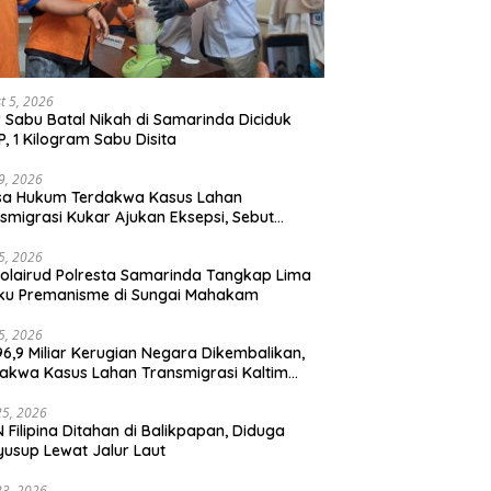
t 5, 2026
r Sabu Batal Nikah di Samarinda Diciduk
, 1 Kilogram Sabu Disita
29, 2026
sa Hukum Terdakwa Kasus Lahan
smigrasi Kukar Ajukan Eksepsi, Sebut
ntutan Sudah Kedaluwarsa
15, 2026
olairud Polresta Samarinda Tangkap Lima
ku Premanisme di Sungai Mahakam
15, 2026
6,9 Miliar Kerugian Negara Dikembalikan,
akwa Kasus Lahan Transmigrasi Kaltim
kan Penangguhan Penahanan
25, 2026
 Filipina Ditahan di Balikpapan, Diduga
usup Lewat Jalur Laut
23, 2026