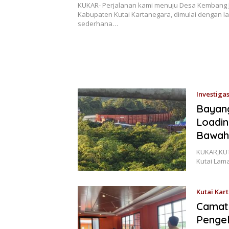
Kukar
KUKAR- Perjalanan kami menuju Desa Kembang J
Kabupaten Kutai Kartanegara, dimulai dengan l
sederhana…
Investigas
Bayan
Loadin
Bawah
KUKAR,KUT
Kutai Lam
Kutai Kar
Camat 
Penge