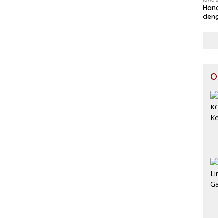
Hand
deng
O