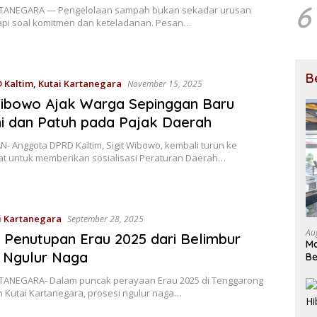
6
TANEGARA — Pengelolaan sampah bukan sekadar urusan
etapi soal komitmen dan keteladanan. Pesan…
B
 Kaltim
,
Kutai Kartanegara
November 15, 2025
Wibowo Ajak Warga Sepinggan Baru
 dan Patuh pada Pajak Daerah
- Anggota DPRD Kaltim, Sigit Wibowo, kembali turun ke
t untuk memberikan sosialisasi Peraturan Daerah…
i Kartanegara
September 28, 2025
Au
 Penutupan Erau 2025 dari Belimbur
Ma
 Ngulur Naga
Be
U
TANEGARA- Dalam puncak perayaan Erau 2025 di Tenggarong
 Kutai Kartanegara, prosesi ngulur naga…