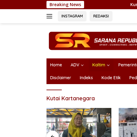
Skip
Breaking News
Kurir Sabu Batal Ni
to
content
INSTAGRAM
REDAKSI
Home
ADV
Kaltim
Pemerin
Disclaimer
Indeks
Kode Etik
Ped
Kutai Kartanegara