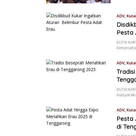
ADV
,
Kuta
Disdik
Pesta 
KUTAI KAR
kemeriaha
ADV
,
Kuta
Tradis
Tengg
KUTAI KAR
masyaraka
ADV
,
Kuta
Pesta 
di Ten