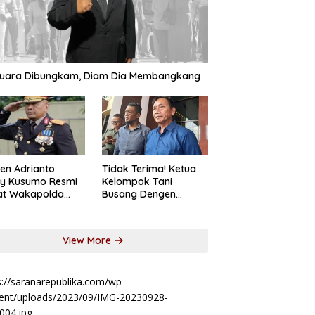
 Mas Land Resmi
ISAA Samarinda Apresiasi
S
rkan Grand City
Satpolairud Polresta
S
rinda, Township Terpadu
Samarinda Ungkap Kasus
P
ma di Kota Tepian
Premanisme di Sungai
M
suara Dibungkam, Diam Dia Membangkang
Mahakam
jen Adrianto
Tidak Terima! Ketua
sy Kusumo Resmi
Kelompok Tani
at Wakapolda
Busang Dengen
im
Laporkan Koperasi
DSM
View More
s://saranarepublika.com/wp-
ent/uploads/2023/09/IMG-20230928-
004.jpg