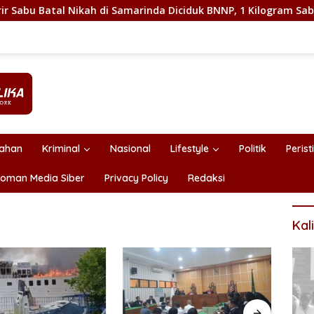
kah di Samarinda Diciduk BNNP, 1 Kilogram Sabu Disita
tahan
Kriminal
Nasional
Lifestyle
Politik
Perist
oman Media Siber
Privacy Policy
Redaksi
Kal