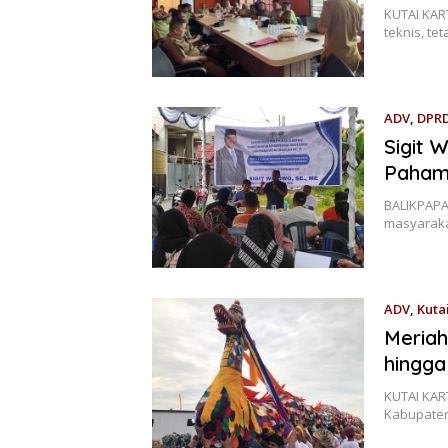
KUTAI KAR
teknis, t
ADV
,
DPRD
Sigit 
Pahami
BALIKPAPAN
masyaraka
ADV
,
Kuta
Meriah
hingga
KUTAI KAR
Kabupaten