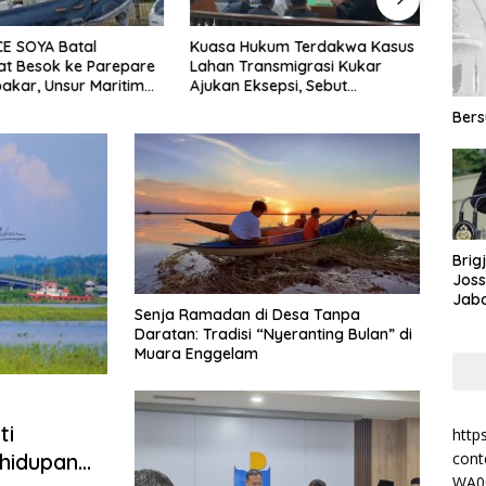
E SOYA Batal
Kuasa Hukum Terdakwa Kasus
Sinar
t Besok ke Parepare
Lahan Transmigrasi Kukar
Luncu
bakar, Unsur Maritim
Ajukan Eksepsi, Sebut
Sama
Penyelidikan
Penuntutan Sudah
Perta
Ber
Kedaluwarsa
Brig
Jos
Jab
Senja Ramadan di Desa Tanpa
Kalt
Daratan: Tradisi “Nyeranting Bulan” di
Muara Enggelam
ti
http
hidupan
cont
WA0