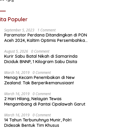
ita Populer
September 5, 2023
1 Comment
Paramotor Perdana Ditandingkan di PON
Aceh 2024, Kaltim Optimis Persembahkan
Emas
August 5, 2026
0 Comment
Kurir Sabu Batal Nikah di Samarinda
Diciduk BNNP, 1 Kilogram Sabu Disita
March 16, 2019
0 Comment
Menag Kecam Penembakan di New
Zealand: Tak Berperikemanusiaan!
March 16, 2019
0 Comment
2 Hari Hilang, Nelayan Tewas
Mengambang di Pantai Cipalawah Garut
March 16, 2019
0 Comment
14 Tahun Terbunuhnya Munir, Polri
Didesak Bentuk Tim Khusus