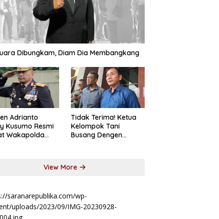
suara Dibungkam, Diam Dia Membangkang
jen Adrianto
Tidak Terima! Ketua
sy Kusumo Resmi
Kelompok Tani
at Wakapolda
Busang Dengen
im
Laporkan Koperasi
DSM
View More
s://saranarepublika.com/wp-
ent/uploads/2023/09/IMG-20230928-
004.jpg