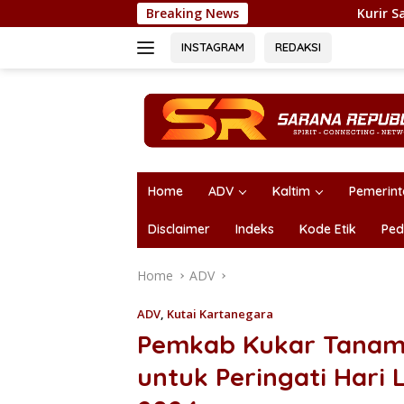
Skip
Breaking News
Kurir Sabu Batal Nikah
to
content
INSTAGRAM
REDAKSI
Home
ADV
Kaltim
Pemerin
Disclaimer
Indeks
Kode Etik
Ped
Home
ADV
ADV
,
Kutai Kartanegara
Pemkab Kukar Tanam 
untuk Peringati Hari