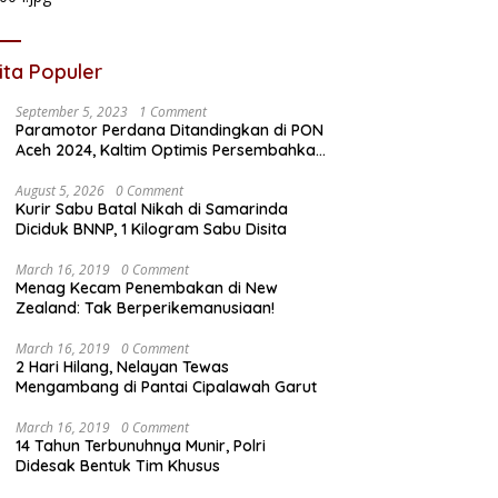
ita Populer
September 5, 2023
1 Comment
Paramotor Perdana Ditandingkan di PON
Aceh 2024, Kaltim Optimis Persembahkan
Emas
August 5, 2026
0 Comment
Kurir Sabu Batal Nikah di Samarinda
Diciduk BNNP, 1 Kilogram Sabu Disita
March 16, 2019
0 Comment
Menag Kecam Penembakan di New
Zealand: Tak Berperikemanusiaan!
March 16, 2019
0 Comment
2 Hari Hilang, Nelayan Tewas
Mengambang di Pantai Cipalawah Garut
March 16, 2019
0 Comment
14 Tahun Terbunuhnya Munir, Polri
Didesak Bentuk Tim Khusus