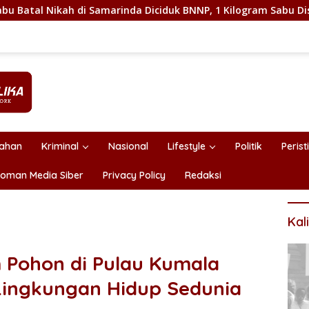
 di Samarinda Diciduk BNNP, 1 Kilogram Sabu Disita
May
tahan
Kriminal
Nasional
Lifestyle
Politik
Perist
oman Media Siber
Privacy Policy
Redaksi
Kal
Pohon di Pulau Kumala
 Lingkungan Hidup Sedunia