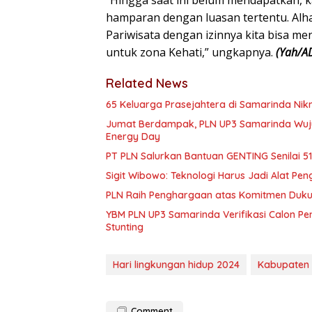
“Hingga saat ini belum mendapatkan,
hamparan dengan luasan tertentu. Alha
Pariwisata dengan izinnya kita bisa 
untuk zona Kehati,” ungkapnya.
(Yah/A
Related News
65 Keluarga Prasejahtera di Samarinda Nikm
Jumat Berdampak, PLN UP3 Samarinda Wuju
Energy Day
PT PLN Salurkan Bantuan GENTING Senilai 51 
Sigit Wibowo: Teknologi Harus Jadi Alat Pe
PLN Raih Penghargaan atas Komitmen Duku
YBM PLN UP3 Samarinda Verifikasi Calon 
Stunting
Hari lingkungan hidup 2024
Kabupaten
Comment