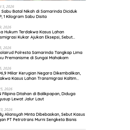
t 5, 2026
r Sabu Batal Nikah di Samarinda Diciduk
, 1 Kilogram Sabu Disita
29, 2026
sa Hukum Terdakwa Kasus Lahan
smigrasi Kukar Ajukan Eksepsi, Sebut
ntutan Sudah Kedaluwarsa
15, 2026
olairud Polresta Samarinda Tangkap Lima
ku Premanisme di Sungai Mahakam
15, 2026
6,9 Miliar Kerugian Negara Dikembalikan,
akwa Kasus Lahan Transmigrasi Kaltim
kan Penangguhan Penahanan
25, 2026
 Filipina Ditahan di Balikpapan, Diduga
usup Lewat Jalur Laut
23, 2026
y Aliansyah Minta Dibebaskan, Sebut Kasus
an PT Petrotrans Murni Sengketa Bisnis