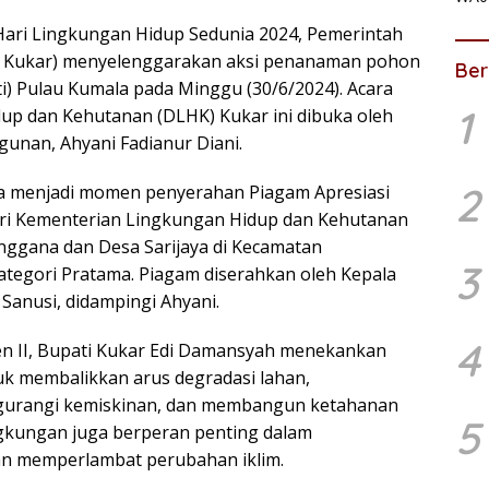
ari Lingkungan Hidup Sedunia 2024, Pemerintah
b Kukar) menyelenggarakan aksi penanaman pohon
Ber
) Pulau Kumala pada Minggu (30/6/2024). Acara
1
up dan Kehutanan (DLHK) Kukar ini dibuka oleh
unan, Ahyani Fadianur Diani.
2
ga menjadi momen penyerahan Piagam Apresiasi
ri Kementerian Lingkungan Hidup dan Kehutanan
nggana dan Desa Sarijaya di Kecamatan
3
egori Pratama. Piagam diserahkan oleh Kepala
Sanusi, didampingi Ahyani.
4
en II, Bupati Kukar Edi Damansyah menekankan
k membalikkan arus degradasi lahan,
gurangi kemiskinan, dan membangun ketahanan
5
ngkungan juga berperan penting dalam
n memperlambat perubahan iklim.