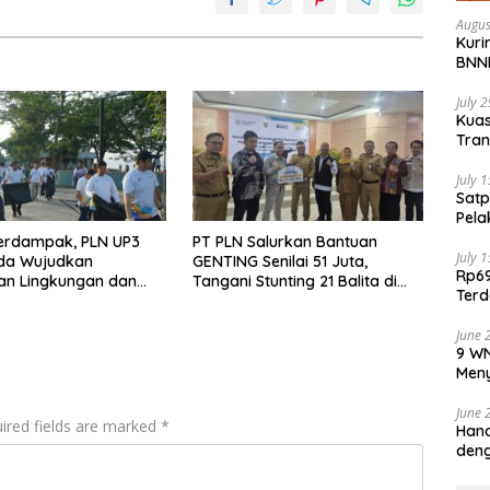
Augus
Kuri
BNNP
July 
Kua
Tran
Penu
July 
Satp
Pela
erdampak, PLN UP3
PT PLN Salurkan Bantuan
July 
da Wujudkan
GENTING Senilai 51 Juta,
Rp69
an Lingkungan dan
Tangani Stunting 21 Balita di
Terd
ewat Clean Energy Day
Samarinda
Aju
June 
9 WN
Meny
June 
ired fields are marked
*
Hand
deng