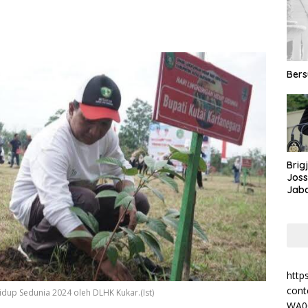
Ber
Brig
Jos
Jab
Kalt
http
cont
up Sedunia 2024 oleh DLHK Kukar.(Ist)
WA0