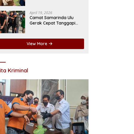
LPTQ Rp174 Miliar Jadi
Sorotan
April 19, 2026
Camat Samarinda Ulu
Gerak Cepat Tanggapi
Keluhan Bau Drainase di
Jalan Pangeran Antasari
View More
ita Kriminal