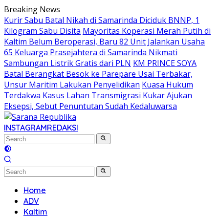
Skip
Breaking News
to
Kurir Sabu Batal Nikah di Samarinda Diciduk BNNP, 1
content
Kilogram Sabu Disita
Mayoritas Koperasi Merah Putih di
Kaltim Belum Beroperasi, Baru 82 Unit Jalankan Usaha
65 Keluarga Prasejahtera di Samarinda Nikmati
Sambungan Listrik Gratis dari PLN
KM PRINCE SOYA
Batal Berangkat Besok ke Parepare Usai Terbakar,
Unsur Maritim Lakukan Penyelidikan
Kuasa Hukum
Terdakwa Kasus Lahan Transmigrasi Kukar Ajukan
Eksepsi, Sebut Penuntutan Sudah Kedaluwarsa
INSTAGRAM
REDAKSI
Home
ADV
Kaltim