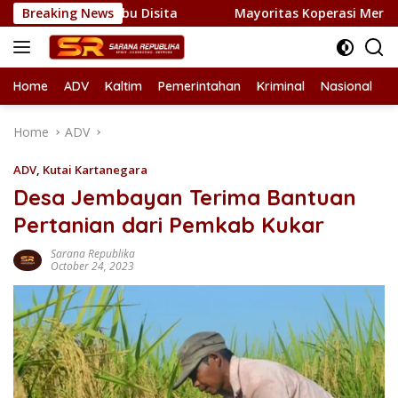
Skip
ogram Sabu Disita
Breaking News
Mayoritas Koperasi Merah Putih di K
to
content
Home
ADV
Kaltim
Pemerintahan
Kriminal
Nasional
L
Home
ADV
ADV
,
Kutai Kartanegara
Desa Jembayan Terima Bantuan
Pertanian dari Pemkab Kukar
Sarana Republika
October 24, 2023