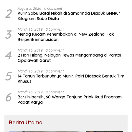
2
August 5, 2026
0 Comment
Kurir Sabu Batal Nikah di Samarinda Diciduk BNNP, 1
Kilogram Sabu Disita
3
March 16, 2019
0 Comment
Menag Kecam Penembakan di New Zealand: Tak
Berperikemanusiaan!
4
March 16, 2019
0 Comment
2 Hari Hilang, Nelayan Tewas Mengambang di Pantai
Cipalawah Garut
5
March 16, 2019
0 Comment
14 Tahun Terbunuhnya Munir, Polri Didesak Bentuk Tim
Khusus
6
March 16, 2019
0 Comment
Bersih-bersih, 60 Warga Tanjung Priok Ikuti Program
Padat Karya
Berita Utama