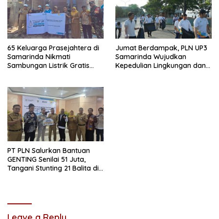
65 Keluarga Prasejahtera di
Jumat Berdampak, PLN UP3
Samarinda Nikmati
Samarinda Wujudkan
Sambungan Listrik Gratis
Kepedulian Lingkungan dan
dari PLN
Sosial Lewat Clean Energy
Day
PT PLN Salurkan Bantuan
GENTING Senilai 51 Juta,
Tangani Stunting 21 Balita di
Samarinda
Leave a Reply