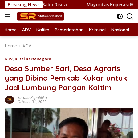
Skip
ilogram Sabu Disita
Breaking News
Mayoritas Koperasi Merah Putih di 
to
content
Home
ADV
Kaltim
Pemerintahan
Kriminal
Nasional
L
Home
ADV
ADV
,
Kutai Kartanegara
Desa Sumber Sari, Desa Agraris
yang Dibina Pemkab Kukar untuk
Jadi Lumbung Pangan Kaltim
Sarana Republika
October 31, 2023