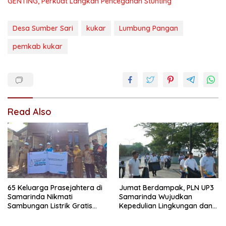
GENTING, Perkuat Langkah Pencegahan Stunting
Desa Sumber Sari
kukar
Lumbung Pangan
pemkab kukar
Read Also
65 Keluarga Prasejahtera di
Jumat Berdampak, PLN UP3
Samarinda Nikmati
Samarinda Wujudkan
Sambungan Listrik Gratis
Kepedulian Lingkungan dan
dari PLN
Sosial Lewat Clean Energy
Day