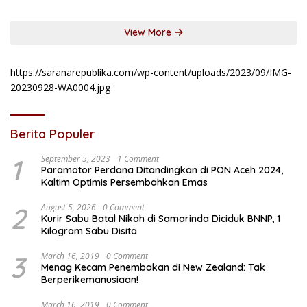
View More
https://saranarepublika.com/wp-content/uploads/2023/09/IMG-
20230928-WA0004.jpg
Berita Populer
1
September 5, 2023
1 Comment
Paramotor Perdana Ditandingkan di PON Aceh 2024,
Kaltim Optimis Persembahkan Emas
2
August 5, 2026
0 Comment
Kurir Sabu Batal Nikah di Samarinda Diciduk BNNP, 1
Kilogram Sabu Disita
3
March 16, 2019
0 Comment
Menag Kecam Penembakan di New Zealand: Tak
Berperikemanusiaan!
March 16, 2019
0 Comment