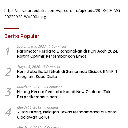
https://saranarepublika.com/wp-content/uploads/2023/09/IMG-
20230928-WA0004.jpg
Berita Populer
1
September 5, 2023
1 Comment
Paramotor Perdana Ditandingkan di PON Aceh 2024,
Kaltim Optimis Persembahkan Emas
2
August 5, 2026
0 Comment
Kurir Sabu Batal Nikah di Samarinda Diciduk BNNP, 1
Kilogram Sabu Disita
3
March 16, 2019
0 Comment
Menag Kecam Penembakan di New Zealand: Tak
Berperikemanusiaan!
4
March 16, 2019
0 Comment
2 Hari Hilang, Nelayan Tewas Mengambang di Pantai
Cipalawah Garut
March 16, 2019
0 Comment