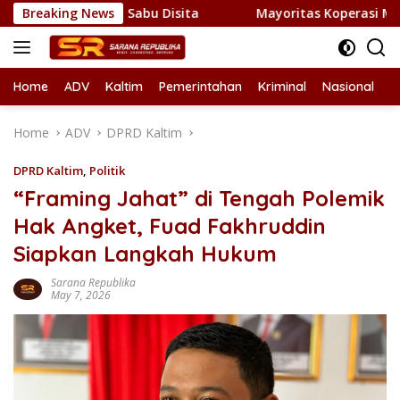
Skip
Kilogram Sabu Disita
Breaking News
Mayoritas Koperasi Merah Putih d
to
content
Home
ADV
Kaltim
Pemerintahan
Kriminal
Nasional
L
Home
ADV
DPRD Kaltim
DPRD Kaltim
,
Politik
“Framing Jahat” di Tengah Polemik
Hak Angket, Fuad Fakhruddin
Siapkan Langkah Hukum
Sarana Republika
May 7, 2026