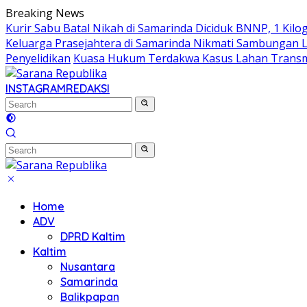
Skip
Breaking News
to
Kurir Sabu Batal Nikah di Samarinda Diciduk BNNP, 1 Kilo
content
Keluarga Prasejahtera di Samarinda Nikmati Sambungan Lis
Penyelidikan
Kuasa Hukum Terdakwa Kasus Lahan Transmi
INSTAGRAM
REDAKSI
Home
ADV
DPRD Kaltim
Kaltim
Nusantara
Samarinda
Balikpapan