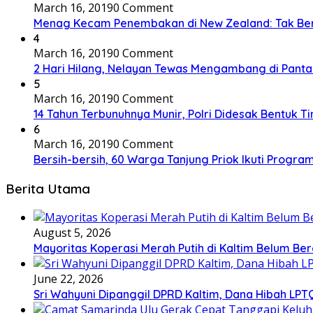
March 16, 2019
0 Comment
Menag Kecam Penembakan di New Zealand: Tak Be
4
March 16, 2019
0 Comment
2 Hari Hilang, Nelayan Tewas Mengambang di Panta
5
March 16, 2019
0 Comment
14 Tahun Terbunuhnya Munir, Polri Didesak Bentuk T
6
March 16, 2019
0 Comment
Bersih-bersih, 60 Warga Tanjung Priok Ikuti Progra
Berita Utama
August 5, 2026
Mayoritas Koperasi Merah Putih di Kaltim Belum Ber
June 22, 2026
Sri Wahyuni Dipanggil DPRD Kaltim, Dana Hibah LPTQ