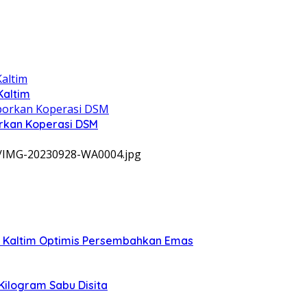
Kaltim
rkan Koperasi DSM
9/IMG-20230928-WA0004.jpg
, Kaltim Optimis Persembahkan Emas
 Kilogram Sabu Disita