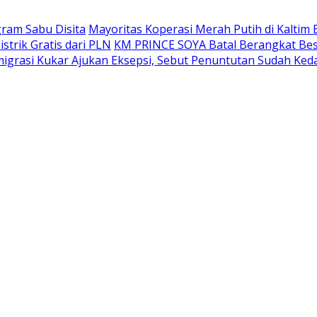
gram Sabu Disita
Mayoritas Koperasi Merah Putih di Kaltim 
trik Gratis dari PLN
KM PRINCE SOYA Batal Berangkat Bes
grasi Kukar Ajukan Eksepsi, Sebut Penuntutan Sudah Ked