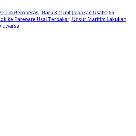
Belum Beroperasi, Baru 82 Unit Jalankan Usaha
65
ok ke Parepare Usai Terbakar, Unsur Maritim Lakukan
aluwarsa