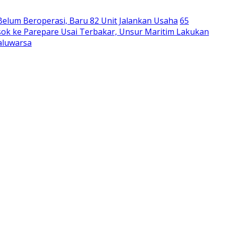
Belum Beroperasi, Baru 82 Unit Jalankan Usaha
65
ok ke Parepare Usai Terbakar, Unsur Maritim Lakukan
aluwarsa