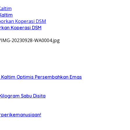
Kaltim
rkan Koperasi DSM
9/IMG-20230928-WA0004.jpg
, Kaltim Optimis Persembahkan Emas
 Kilogram Sabu Disita
rperikemanusiaan!