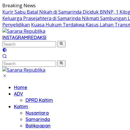
Skip
Breaking News
to
Kurir Sabu Batal Nikah di Samarinda Diciduk BNNP, 1 Kilo
content
Keluarga Prasejahtera di Samarinda Nikmati Sambungan Lis
Penyelidikan
Kuasa Hukum Terdakwa Kasus Lahan Transmi
INSTAGRAM
REDAKSI
Home
ADV
DPRD Kaltim
Kaltim
Nusantara
Samarinda
Balikpapan