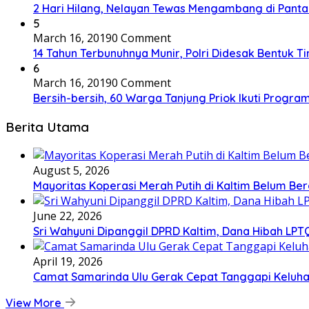
2 Hari Hilang, Nelayan Tewas Mengambang di Panta
5
March 16, 2019
0 Comment
14 Tahun Terbunuhnya Munir, Polri Didesak Bentuk T
6
March 16, 2019
0 Comment
Bersih-bersih, 60 Warga Tanjung Priok Ikuti Progra
Berita Utama
August 5, 2026
Mayoritas Koperasi Merah Putih di Kaltim Belum Ber
June 22, 2026
Sri Wahyuni Dipanggil DPRD Kaltim, Dana Hibah LPTQ
April 19, 2026
Camat Samarinda Ulu Gerak Cepat Tanggapi Keluhan
View More