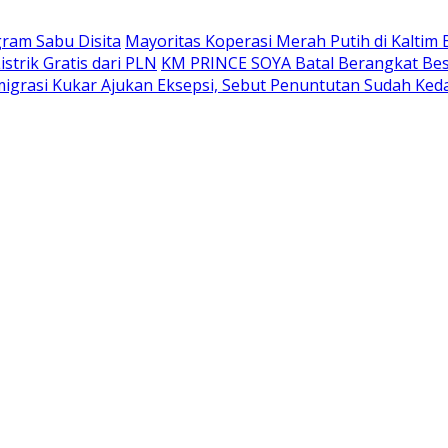
gram Sabu Disita
Mayoritas Koperasi Merah Putih di Kaltim 
trik Gratis dari PLN
KM PRINCE SOYA Batal Berangkat Bes
grasi Kukar Ajukan Eksepsi, Sebut Penuntutan Sudah Ked