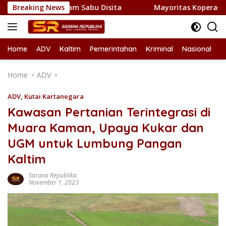
Skip
 1 Kilogram Sabu Disita
Breaking News
Mayoritas Koperasi Merah Putih
to
content
Home
ADV
Kaltim
Pemerintahan
Kriminal
Nasional
L
Home
ADV
ADV
,
Kutai Kartanegara
Kawasan Pertanian Terintegrasi di
Muara Kaman, Upaya Kukar dan
UGM untuk Lumbung Pangan
Kaltim
Sarana Republika
November 1, 2023