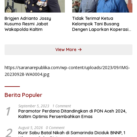
Brigjen Adrianto Jossy
Tidak Terima! Ketua
Kusumo Resmi Jabat
Kelompok Tani Busang
Wakapolda Kaltim
Dengen Laporkan Koperasi
DSM
View More
https://saranarepublika.com/wp-content/uploads/2023/09/IMG-
20230928-WA0004.jpg
Berita Populer
1
September 5, 2023
1 Comment
Paramotor Perdana Ditandingkan di PON Aceh 2024,
Kaltim Optimis Persembahkan Emas
2
August 5, 2026
0 Comment
Kurir Sabu Batal Nikah di Samarinda Diciduk BNNP, 1