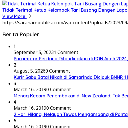
Tidak Terima! Ketua Kelompok Tani Busang Dengen Lapo
View More
https://saranarepublika.com/wp-content/uploads/2023/0
Berita Populer
1
September 5, 2023
1 Comment
Paramotor Perdana Ditandingkan di PON Aceh 2024
2
August 5, 2026
0 Comment
Kurir Sabu Batal Nikah di Samarinda Diciduk BNNP, 1
3
March 16, 2019
0 Comment
Menag Kecam Penembakan di New Zealand: Tak Be
4
March 16, 2019
0 Comment
2 Hari Hilang, Nelayan Tewas Mengambang di Panta
5
March 16, 2019
0 Comment