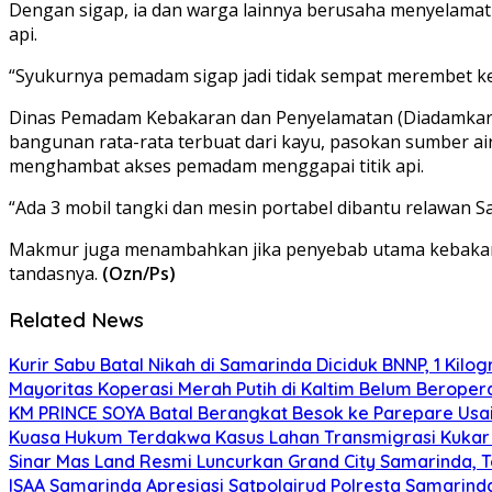
Dengan sigap, ia dan warga lainnya berusaha menyelamat
api.
“Syukurnya pemadam sigap jadi tidak sempat merembet ke 
Dinas Pemadam Kebakaran dan Penyelamatan (Diadamkar) 
bangunan rata-rata terbuat dari kayu, pasokan sumber ai
menghambat akses pemadam menggapai titik api.
“Ada 3 mobil tangki dan mesin portabel dibantu relawan S
Makmur juga menambahkan jika penyebab utama kebakaran 
tandasnya.
(Ozn/Ps)
Related News
Kurir Sabu Batal Nikah di Samarinda Diciduk BNNP, 1 Kilo
Mayoritas Koperasi Merah Putih di Kaltim Belum Beropera
KM PRINCE SOYA Batal Berangkat Besok ke Parepare Usai
Kuasa Hukum Terdakwa Kasus Lahan Transmigrasi Kukar 
Sinar Mas Land Resmi Luncurkan Grand City Samarinda, 
ISAA Samarinda Apresiasi Satpolairud Polresta Samari