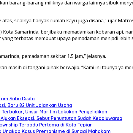
kan barang-barang miliknya dan warga lainnya sibuk menye
atas, soalnya banyak rumah kayu juga disana,” ujar Matro
Kota Samarinda, berjibaku memadamkan kobaran api, namu
r yang terbatas membuat upaya pemadaman menjadi lebih su
amarinda, pemadaman sekitar 1,5 jam,” jelasnya.
masih di tangani pihak berwajib. “Kami ini taunya ya mem
gram Sabu Disita
si, Baru 82 Unit Jalankan Usaha
 Terbakar, Unsur Maritim Lakukan Penyelidikan
Ajukan Eksepsi, Sebut Penuntutan Sudah Kedaluwarsa
Township Terpadu Pertama di Kota Tepian
nda Ungkap Kasus Premanisme di Sungai Mahakam