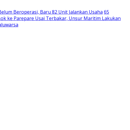
Belum Beroperasi, Baru 82 Unit Jalankan Usaha
65
ok ke Parepare Usai Terbakar, Unsur Maritim Lakukan
aluwarsa