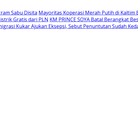
gram Sabu Disita
Mayoritas Koperasi Merah Putih di Kaltim 
trik Gratis dari PLN
KM PRINCE SOYA Batal Berangkat Bes
grasi Kukar Ajukan Eksepsi, Sebut Penuntutan Sudah Ked