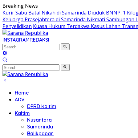
Skip
Breaking News
to
Kurir Sabu Batal Nikah di Samarinda Diciduk BNNP, 1 Kilo
content
Keluarga Prasejahtera di Samarinda Nikmati Sambungan Lis
Penyelidikan
Kuasa Hukum Terdakwa Kasus Lahan Transmi
INSTAGRAM
REDAKSI
Home
ADV
DPRD Kaltim
Kaltim
Nusantara
Samarinda
Balikpapan