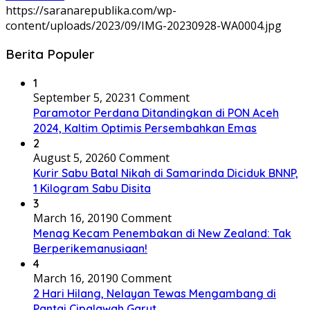
https://saranarepublika.com/wp-
content/uploads/2023/09/IMG-20230928-WA0004.jpg
Berita Populer
1
September 5, 2023
1 Comment
Paramotor Perdana Ditandingkan di PON Aceh
2024, Kaltim Optimis Persembahkan Emas
2
August 5, 2026
0 Comment
Kurir Sabu Batal Nikah di Samarinda Diciduk BNNP,
1 Kilogram Sabu Disita
3
March 16, 2019
0 Comment
Menag Kecam Penembakan di New Zealand: Tak
Berperikemanusiaan!
4
March 16, 2019
0 Comment
2 Hari Hilang, Nelayan Tewas Mengambang di
Pantai Cipalawah Garut