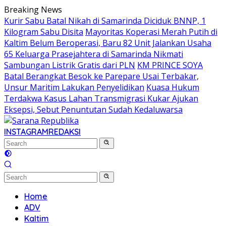
Skip
Breaking News
to
Kurir Sabu Batal Nikah di Samarinda Diciduk BNNP, 1
content
Kilogram Sabu Disita
Mayoritas Koperasi Merah Putih di
Kaltim Belum Beroperasi, Baru 82 Unit Jalankan Usaha
65 Keluarga Prasejahtera di Samarinda Nikmati
Sambungan Listrik Gratis dari PLN
KM PRINCE SOYA
Batal Berangkat Besok ke Parepare Usai Terbakar,
Unsur Maritim Lakukan Penyelidikan
Kuasa Hukum
Terdakwa Kasus Lahan Transmigrasi Kukar Ajukan
Eksepsi, Sebut Penuntutan Sudah Kedaluwarsa
INSTAGRAM
REDAKSI
Home
ADV
Kaltim