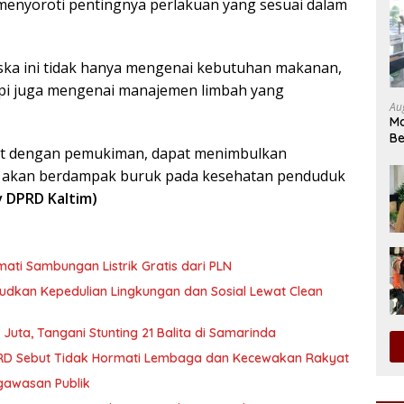
ga menyoroti pentingnya perlakuan yang sesuai dalam
ska ini tidak hanya mengenai kebutuhan makanan,
tapi juga mengenai manajemen limbah yang
Au
Ma
Be
kat dengan pemukiman, dapat menimbulkan
U
a akan berdampak buruk pada kesehatan penduduk
v DPRD Kaltim)
ati Sambungan Listrik Gratis dari PLN
dkan Kepedulian Lingkungan dan Sosial Lewat Clean
Juta, Tangani Stunting 21 Balita di Samarinda
DPRD Sebut Tidak Hormati Lembaga dan Kecewakan Rakyat
ngawasan Publik