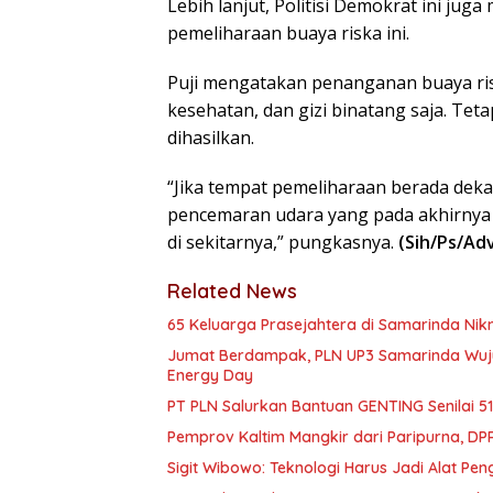
Lebih lanjut, Politisi Demokrat ini ju
pemeliharaan buaya riska ini.
Puji mengatakan penanganan buaya ri
kesehatan, dan gizi binatang saja. Te
dihasilkan.
“Jika tempat pemeliharaan berada de
pencemaran udara yang pada akhirny
di sekitarnya,” pungkasnya.
(Sih/Ps/Ad
Related News
65 Keluarga Prasejahtera di Samarinda Nikm
Jumat Berdampak, PLN UP3 Samarinda Wuju
Energy Day
PT PLN Salurkan Bantuan GENTING Senilai 51 
Pemprov Kaltim Mangkir dari Paripurna, 
Sigit Wibowo: Teknologi Harus Jadi Alat Pe