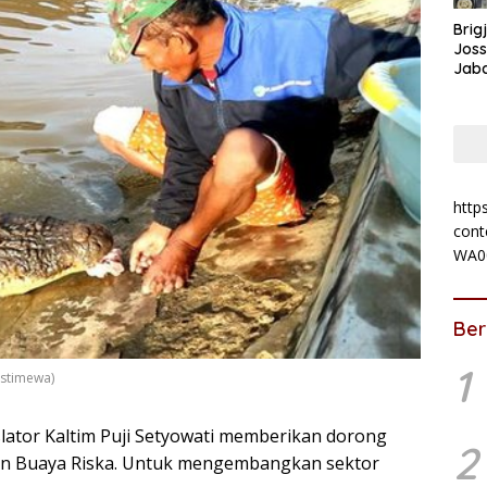
Brig
Jos
Jab
Kalt
http
cont
WA0
Ber
1
Istimewa)
slator Kaltim Puji Setyowati memberikan dorong
2
n Buaya Riska. Untuk mengembangkan sektor