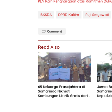
PLN Raih Penghargaan atas Komitmen Duku
BKSDA
DPRD Kaltim
Puji Setyowati
Comment
Read Also
65 Keluarga Prasejahtera di
Jumat B
Samarinda Nikmati
Samarin
Sambungan Listrik Gratis dari
Kepeduli
PLN
Sosial L