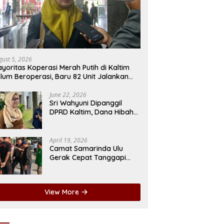
gust 5, 2026
yoritas Koperasi Merah Putih di Kaltim
lum Beroperasi, Baru 82 Unit Jalankan
saha
June 22, 2026
Sri Wahyuni Dipanggil
DPRD Kaltim, Dana Hibah
LPTQ Rp174 Miliar Jadi
Sorotan
April 19, 2026
Camat Samarinda Ulu
Gerak Cepat Tanggapi
Keluhan Bau Drainase di
Jalan Pangeran Antasari
View More