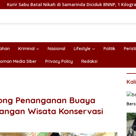
Batal Nikah di Samarinda Diciduk BNNP, 1 Kilogram Sabu Disita
tahan
Kriminal
Nasional
Lifestyle
Politik
Perist
oman Media Siber
Privacy Policy
Redaksi
Kal
orong Penanganan Buaya
Ber
angan Wisata Konservasi