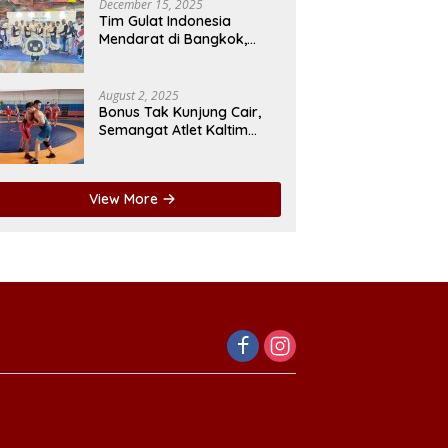
December 15, 2025
Tim Gulat Indonesia
Mendarat di Bangkok,
Lima Atlet Kaltim Siap Ukir
Prestasi di SEA Games
August 2, 2025
Bonus Tak Kunjung Cair,
Semangat Atlet Kaltim
Mulai Luntur
View More