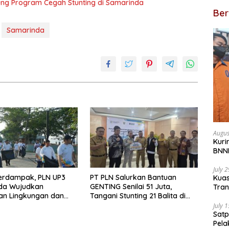
ng Program Cegah Stunting di Samarinda
Ber
Samarinda
Augus
Kuri
BNNP
July 
erdampak, PLN UP3
PT PLN Salurkan Bantuan
Kua
da Wujudkan
GENTING Senilai 51 Juta,
Tran
an Lingkungan dan
Tangani Stunting 21 Balita di
Penu
ewat Clean Energy Day
Samarinda
July 
Satp
Pela