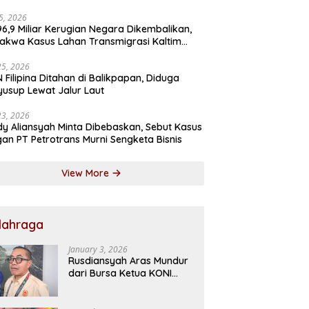
15, 2026
6,9 Miliar Kerugian Negara Dikembalikan,
akwa Kasus Lahan Transmigrasi Kaltim
kan Penangguhan Penahanan
25, 2026
 Filipina Ditahan di Balikpapan, Diduga
usup Lewat Jalur Laut
23, 2026
y Aliansyah Minta Dibebaskan, Sebut Kasus
an PT Petrotrans Murni Sengketa Bisnis
View More
lahraga
January 3, 2026
Rusdiansyah Aras Mundur
dari Bursa Ketua KONI
Kaltim 2026–2030, Dorong
Regenerasi Kepemimpinan