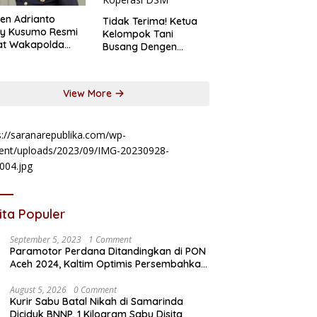
jen Adrianto
Tidak Terima! Ketua
sy Kusumo Resmi
Kelompok Tani
at Wakapolda
Busang Dengen
im
Laporkan Koperasi
DSM
View More
s://saranarepublika.com/wp-
ent/uploads/2023/09/IMG-20230928-
004.jpg
ita Populer
September 5, 2023
1 Comment
Paramotor Perdana Ditandingkan di PON
Aceh 2024, Kaltim Optimis Persembahkan
Emas
August 5, 2026
0 Comment
Kurir Sabu Batal Nikah di Samarinda
Diciduk BNNP, 1 Kilogram Sabu Disita