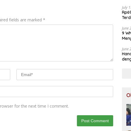
July 
Rp69
Terd
ired fields are marked
*
Aju
June 
9 WN
Meny
June 
Hand
deng
O
browser for the next time I comment.