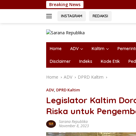
Skip
Breaking News
Kurir Sabu 
to
content
INSTAGRAM
REDAKSI
Home
ADV
Kaltim
Pemerin
Disclaimer
Indeks
Kode Etik
Ped
Home
ADV
DPRD Kaltim
ADV
,
DPRD Kaltim
Legislator Kaltim D
Riska untuk Pengemb
Sarana Republika
November 8, 2023