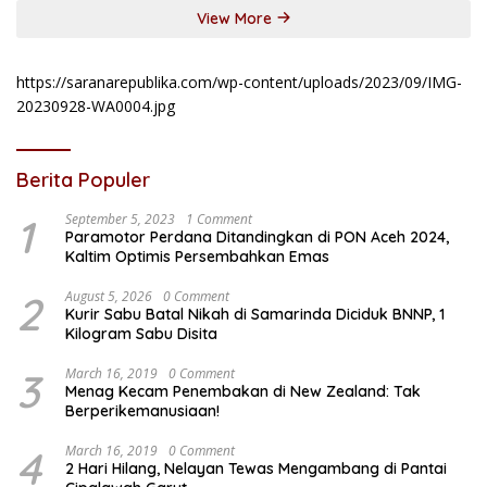
View More
https://saranarepublika.com/wp-content/uploads/2023/09/IMG-
20230928-WA0004.jpg
Berita Populer
1
September 5, 2023
1 Comment
Paramotor Perdana Ditandingkan di PON Aceh 2024,
Kaltim Optimis Persembahkan Emas
2
August 5, 2026
0 Comment
Kurir Sabu Batal Nikah di Samarinda Diciduk BNNP, 1
Kilogram Sabu Disita
3
March 16, 2019
0 Comment
Menag Kecam Penembakan di New Zealand: Tak
Berperikemanusiaan!
4
March 16, 2019
0 Comment
2 Hari Hilang, Nelayan Tewas Mengambang di Pantai