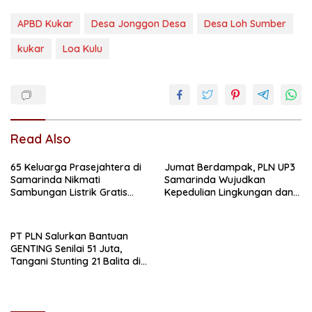
APBD Kukar
Desa Jonggon Desa
Desa Loh Sumber
kukar
Loa Kulu
Read Also
65 Keluarga Prasejahtera di
Jumat Berdampak, PLN UP3
Samarinda Nikmati
Samarinda Wujudkan
Sambungan Listrik Gratis
Kepedulian Lingkungan dan
dari PLN
Sosial Lewat Clean Energy
Day
PT PLN Salurkan Bantuan
GENTING Senilai 51 Juta,
Tangani Stunting 21 Balita di
Samarinda