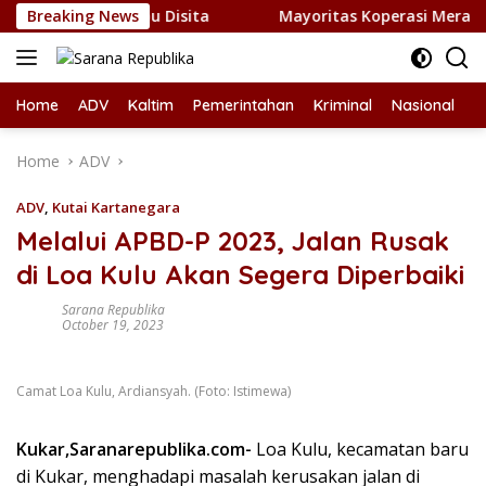
Skip
 1 Kilogram Sabu Disita
Breaking News
Mayoritas Koperasi Merah Putih
to
content
Home
ADV
Kaltim
Pemerintahan
Kriminal
Nasional
L
Home
ADV
ADV
,
Kutai Kartanegara
Melalui APBD-P 2023, Jalan Rusak
di Loa Kulu Akan Segera Diperbaiki
Sarana Republika
October 19, 2023
Camat Loa Kulu, Ardiansyah. (Foto: Istimewa)
Kukar,Saranarepublika.com-
Loa Kulu, kecamatan baru
di Kukar, menghadapi masalah kerusakan jalan di