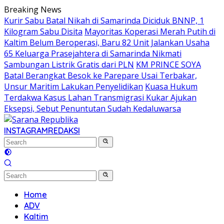
Skip
Breaking News
to
Kurir Sabu Batal Nikah di Samarinda Diciduk BNNP, 1
content
Kilogram Sabu Disita
Mayoritas Koperasi Merah Putih di
Kaltim Belum Beroperasi, Baru 82 Unit Jalankan Usaha
65 Keluarga Prasejahtera di Samarinda Nikmati
Sambungan Listrik Gratis dari PLN
KM PRINCE SOYA
Batal Berangkat Besok ke Parepare Usai Terbakar,
Unsur Maritim Lakukan Penyelidikan
Kuasa Hukum
Terdakwa Kasus Lahan Transmigrasi Kukar Ajukan
Eksepsi, Sebut Penuntutan Sudah Kedaluwarsa
INSTAGRAM
REDAKSI
Home
ADV
Kaltim