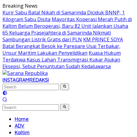
Skip
Breaking News
to
Kurir Sabu Batal Nikah di Samarinda Diciduk BNNP, 1
content
Kilogram Sabu Disita
Mayoritas Koperasi Merah Putih di
Kaltim Belum Beroperasi, Baru 82 Unit Jalankan Usaha
65 Keluarga Prasejahtera di Samarinda Nikmati
Sambungan Listrik Gratis dari PLN
KM PRINCE SOYA
Batal Berangkat Besok ke Parepare Usai Terbakar,
Unsur Maritim Lakukan Penyelidikan
Kuasa Hukum
Terdakwa Kasus Lahan Transmigrasi Kukar Ajukan
Eksepsi, Sebut Penuntutan Sudah Kedaluwarsa
INSTAGRAM
REDAKSI
Home
ADV
Kaltim