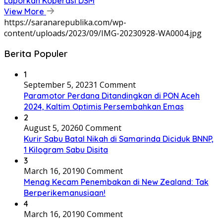
Laporkan Koperasi DSM
View More
https://saranarepublika.com/wp-
content/uploads/2023/09/IMG-20230928-WA0004.jpg
Berita Populer
1
September 5, 2023
1 Comment
Paramotor Perdana Ditandingkan di PON Aceh
2024, Kaltim Optimis Persembahkan Emas
2
August 5, 2026
0 Comment
Kurir Sabu Batal Nikah di Samarinda Diciduk BNNP,
1 Kilogram Sabu Disita
3
March 16, 2019
0 Comment
Menag Kecam Penembakan di New Zealand: Tak
Berperikemanusiaan!
4
March 16, 2019
0 Comment