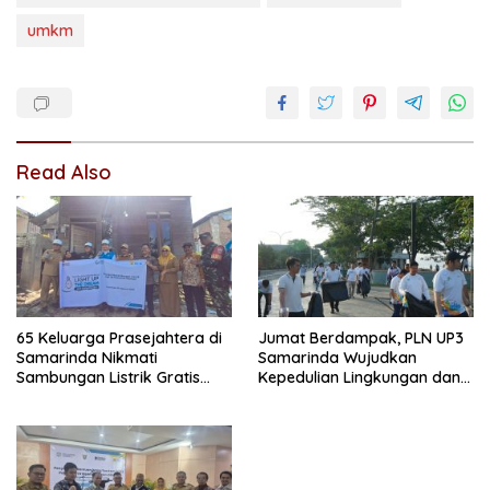
umkm
Read Also
65 Keluarga Prasejahtera di
Jumat Berdampak, PLN UP3
Samarinda Nikmati
Samarinda Wujudkan
Sambungan Listrik Gratis
Kepedulian Lingkungan dan
dari PLN
Sosial Lewat Clean Energy
Day