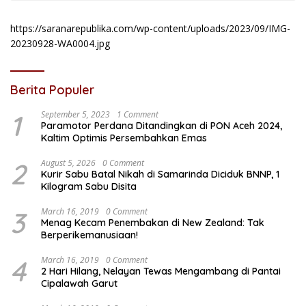
https://saranarepublika.com/wp-content/uploads/2023/09/IMG-
20230928-WA0004.jpg
Berita Populer
1
September 5, 2023
1 Comment
Paramotor Perdana Ditandingkan di PON Aceh 2024,
Kaltim Optimis Persembahkan Emas
2
August 5, 2026
0 Comment
Kurir Sabu Batal Nikah di Samarinda Diciduk BNNP, 1
Kilogram Sabu Disita
3
March 16, 2019
0 Comment
Menag Kecam Penembakan di New Zealand: Tak
Berperikemanusiaan!
4
March 16, 2019
0 Comment
2 Hari Hilang, Nelayan Tewas Mengambang di Pantai
Cipalawah Garut