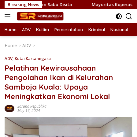
Skip
 1 Kilogram Sabu Disita
Breaking News
Mayoritas Koperasi Merah Puti
to
content
Home
ADV
Kaltim
Pemerintahan
Kriminal
Nasional
L
Home
ADV
ADV
,
Kutai Kartanegara
Pelatihan Kewirausahaan
Pengolahan Ikan di Kelurahan
Samboja Kuala: Upaya
Meningkatkan Ekonomi Lokal
Sarana Republika
May 17, 2024