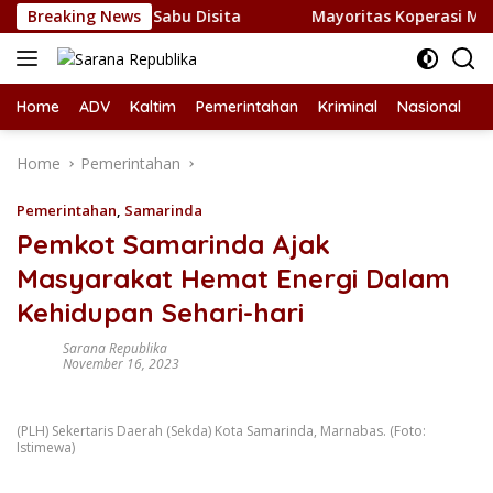
Skip
P, 1 Kilogram Sabu Disita
Breaking News
Mayoritas Koperasi Merah Put
to
content
Home
ADV
Kaltim
Pemerintahan
Kriminal
Nasional
L
Home
Pemerintahan
Pemerintahan
,
Samarinda
Pemkot Samarinda Ajak
Masyarakat Hemat Energi Dalam
Kehidupan Sehari-hari
Sarana Republika
November 16, 2023
(PLH) Sekertaris Daerah (Sekda) Kota Samarinda, Marnabas. (Foto:
Istimewa)