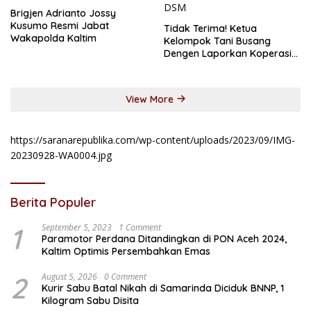
Brigjen Adrianto Jossy
Kusumo Resmi Jabat
Tidak Terima! Ketua
Wakapolda Kaltim
Kelompok Tani Busang
Dengen Laporkan Koperasi
DSM
View More
https://saranarepublika.com/wp-content/uploads/2023/09/IMG-
20230928-WA0004.jpg
Berita Populer
1
September 5, 2023
1 Comment
Paramotor Perdana Ditandingkan di PON Aceh 2024,
Kaltim Optimis Persembahkan Emas
2
August 5, 2026
0 Comment
Kurir Sabu Batal Nikah di Samarinda Diciduk BNNP, 1
Kilogram Sabu Disita