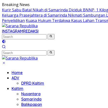
Skip
Breaking News
to
Kurir Sabu Batal Nikah di Samarinda Diciduk BNNP, 1 Kilo
content
Keluarga Prasejahtera di Samarinda Nikmati Sambungan Lis
Penyelidikan
Kuasa Hukum Terdakwa Kasus Lahan Transmi
INSTAGRAM
REDAKSI
Home
ADV
DPRD Kaltim
Kaltim
Nusantara
Samarinda
Balikpapan