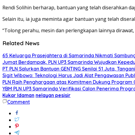
Rendi Solihin berharap, bantuan yang telah diserahkan d
Selain itu, ia juga meminta agar bantuan yang telah disera
“Tolong perahu, mesin dan perlengkapan lainnya dirawat,
Related News
65 Keluarga Prasejahtera di Samarinda Nikmati Sambungan
Jumat Berdampak, PLN UP3 Samarinda Wujudkan Kepeduli
PT PLN Salurkan Bantuan GENTING Senilai 51 Juta, Tangani
Sigit Wibowo: Teknologi Harus Jadi Alat Pengawasan Publ
PLN Raih Penghargaan atas Komitmen Dukung Program C
YBM PLN UP3 Samarinda Verifikasi Calon Penerima Prog
Kukar Idaman
nelayan pesisir
Comment