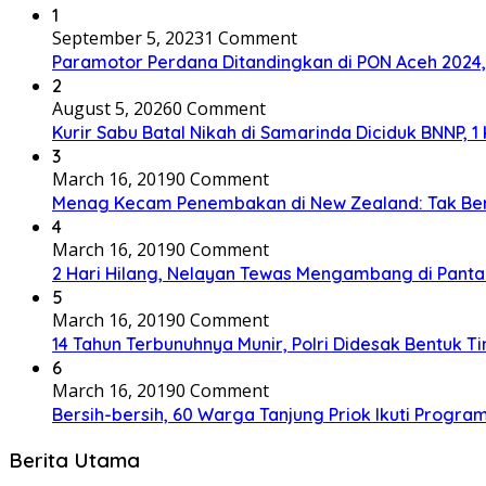
1
September 5, 2023
1 Comment
Paramotor Perdana Ditandingkan di PON Aceh 2024
2
August 5, 2026
0 Comment
Kurir Sabu Batal Nikah di Samarinda Diciduk BNNP, 1
3
March 16, 2019
0 Comment
Menag Kecam Penembakan di New Zealand: Tak Be
4
March 16, 2019
0 Comment
2 Hari Hilang, Nelayan Tewas Mengambang di Panta
5
March 16, 2019
0 Comment
14 Tahun Terbunuhnya Munir, Polri Didesak Bentuk T
6
March 16, 2019
0 Comment
Bersih-bersih, 60 Warga Tanjung Priok Ikuti Progra
Berita Utama