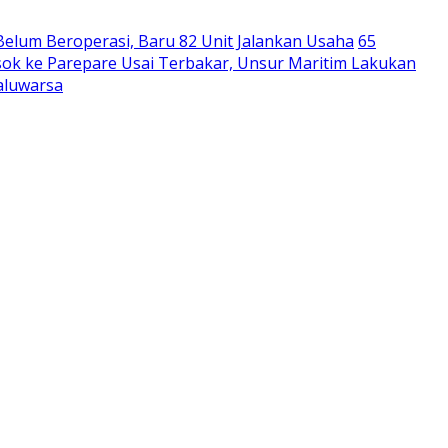
Belum Beroperasi, Baru 82 Unit Jalankan Usaha
65
ok ke Parepare Usai Terbakar, Unsur Maritim Lakukan
aluwarsa