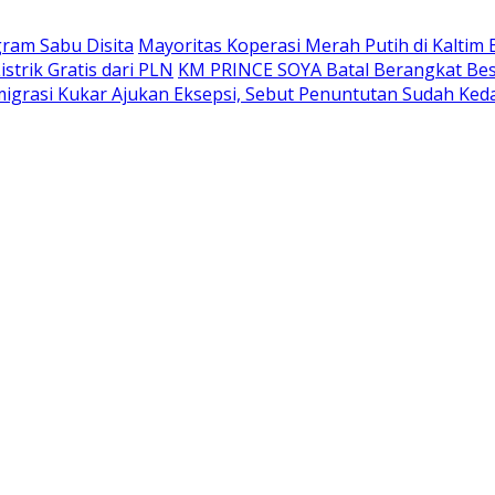
gram Sabu Disita
Mayoritas Koperasi Merah Putih di Kaltim 
trik Gratis dari PLN
KM PRINCE SOYA Batal Berangkat Bes
grasi Kukar Ajukan Eksepsi, Sebut Penuntutan Sudah Ked