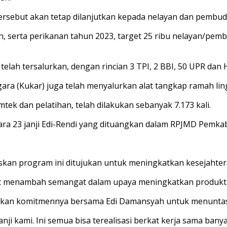
ersebut akan tetap dilanjutkan kepada nelayan dan pembud
n, serta perikanan tahun 2023, target 25 ribu nelayan/pembu
lah tersalurkan, dengan rincian 3 TPI, 2 BBI, 50 UPR dan 
gara (Kukar) juga telah menyalurkan alat tangkap ramah l
k dan pelatihan, telah dilakukan sebanyak 7.173 kali.
ara 23 janji Edi-Rendi yang dituangkan dalam RPJMD Pemka
skan program ini ditujukan untuk meningkatkan kesejahter
t menambah semangat dalam upaya meningkatkan produktiv
gaskan komitmennya bersama Edi Damansyah untuk menuntas
ji kami. Ini semua bisa terealisasi berkat kerja sama banya