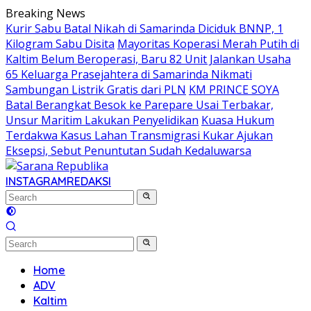
Skip
Breaking News
to
Kurir Sabu Batal Nikah di Samarinda Diciduk BNNP, 1
content
Kilogram Sabu Disita
Mayoritas Koperasi Merah Putih di
Kaltim Belum Beroperasi, Baru 82 Unit Jalankan Usaha
65 Keluarga Prasejahtera di Samarinda Nikmati
Sambungan Listrik Gratis dari PLN
KM PRINCE SOYA
Batal Berangkat Besok ke Parepare Usai Terbakar,
Unsur Maritim Lakukan Penyelidikan
Kuasa Hukum
Terdakwa Kasus Lahan Transmigrasi Kukar Ajukan
Eksepsi, Sebut Penuntutan Sudah Kedaluwarsa
INSTAGRAM
REDAKSI
Home
ADV
Kaltim