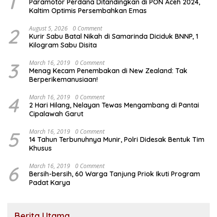
1
Paramotor Perdana Ditandingkan di PON Aceh 2024,
Kaltim Optimis Persembahkan Emas
2
August 5, 2026
0 Comment
Kurir Sabu Batal Nikah di Samarinda Diciduk BNNP, 1
Kilogram Sabu Disita
3
March 16, 2019
0 Comment
Menag Kecam Penembakan di New Zealand: Tak
Berperikemanusiaan!
4
March 16, 2019
0 Comment
2 Hari Hilang, Nelayan Tewas Mengambang di Pantai
Cipalawah Garut
5
March 16, 2019
0 Comment
14 Tahun Terbunuhnya Munir, Polri Didesak Bentuk Tim
Khusus
6
March 16, 2019
0 Comment
Bersih-bersih, 60 Warga Tanjung Priok Ikuti Program
Padat Karya
Berita Utama