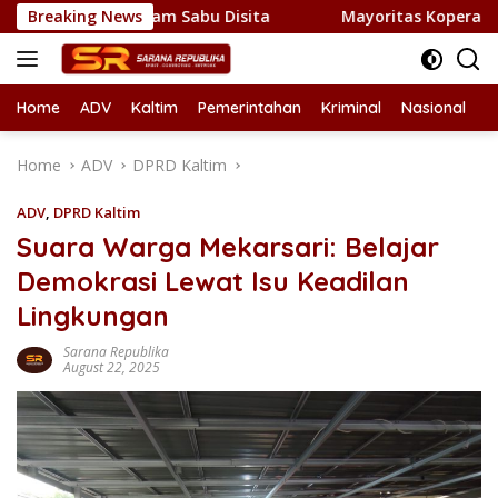
Skip
1 Kilogram Sabu Disita
Breaking News
Mayoritas Koperasi Merah Putih
to
content
Home
ADV
Kaltim
Pemerintahan
Kriminal
Nasional
L
Home
ADV
DPRD Kaltim
ADV
,
DPRD Kaltim
Suara Warga Mekarsari: Belajar
Demokrasi Lewat Isu Keadilan
Lingkungan
Sarana Republika
August 22, 2025