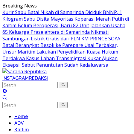
Skip
Breaking News
to
Kurir Sabu Batal Nikah di Samarinda Diciduk BNNP, 1
content
Kilogram Sabu Disita
Mayoritas Koperasi Merah Putih di
Kaltim Belum Beroperasi, Baru 82 Unit Jalankan Usaha
65 Keluarga Prasejahtera di Samarinda Nikmati
Sambungan Listrik Gratis dari PLN
KM PRINCE SOYA
Batal Berangkat Besok ke Parepare Usai Terbakar,
Unsur Maritim Lakukan Penyelidikan
Kuasa Hukum
Terdakwa Kasus Lahan Transmigrasi Kukar Ajukan
Eksepsi, Sebut Penuntutan Sudah Kedaluwarsa
INSTAGRAM
REDAKSI
Home
ADV
Kaltim