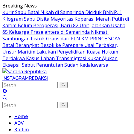
Skip
Breaking News
to
Kurir Sabu Batal Nikah di Samarinda Diciduk BNNP, 1
content
Kilogram Sabu Disita
Mayoritas Koperasi Merah Putih di
Kaltim Belum Beroperasi, Baru 82 Unit Jalankan Usaha
65 Keluarga Prasejahtera di Samarinda Nikmati
Sambungan Listrik Gratis dari PLN
KM PRINCE SOYA
Batal Berangkat Besok ke Parepare Usai Terbakar,
Unsur Maritim Lakukan Penyelidikan
Kuasa Hukum
Terdakwa Kasus Lahan Transmigrasi Kukar Ajukan
Eksepsi, Sebut Penuntutan Sudah Kedaluwarsa
INSTAGRAM
REDAKSI
Home
ADV
Kaltim