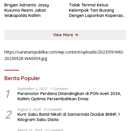
Brigjen Adrianto Jossy
Tidak Terima! Ketua
Kusumo Resmi Jabat
Kelompok Tani Busang
Wakapolda Kaltim
Dengen Laporkan Koperasi
DSM
View More
https://saranarepublika.com/wp-content/uploads/2023/09/IMG-
20230928-WA0004.jpg
Berita Populer
1
September 5, 2023
1 Comment
Paramotor Perdana Ditandingkan di PON Aceh 2024,
Kaltim Optimis Persembahkan Emas
2
August 5, 2026
0 Comment
Kurir Sabu Batal Nikah di Samarinda Diciduk BNNP, 1
Kilogram Sabu Disita
March 16, 2019
0 Comment