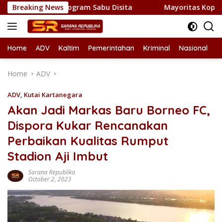
Skip
NNP, 1 Kilogram Sabu Disita
Breaking News
Mayoritas Koperasi Merah P
to
content
Home
ADV
Kaltim
Pemerintahan
Kriminal
Nasional
L
Home
ADV
ADV
,
Kutai Kartanegara
Akan Jadi Markas Baru Borneo FC,
Dispora Kukar Rencanakan
Perbaikan Kualitas Rumput
Stadion Aji Imbut
Sarana Republika
October 2, 2023