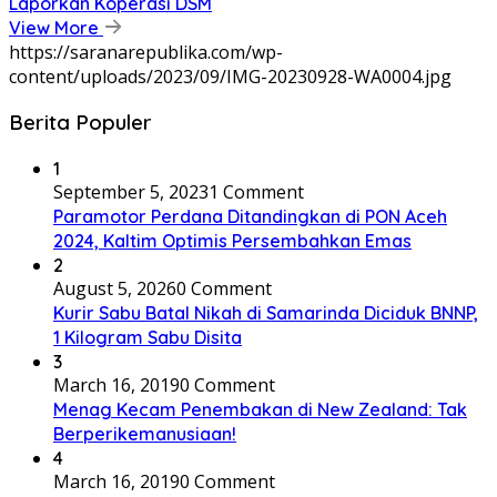
Laporkan Koperasi DSM
View More
https://saranarepublika.com/wp-
content/uploads/2023/09/IMG-20230928-WA0004.jpg
Berita Populer
1
September 5, 2023
1 Comment
Paramotor Perdana Ditandingkan di PON Aceh
2024, Kaltim Optimis Persembahkan Emas
2
August 5, 2026
0 Comment
Kurir Sabu Batal Nikah di Samarinda Diciduk BNNP,
1 Kilogram Sabu Disita
3
March 16, 2019
0 Comment
Menag Kecam Penembakan di New Zealand: Tak
Berperikemanusiaan!
4
March 16, 2019
0 Comment