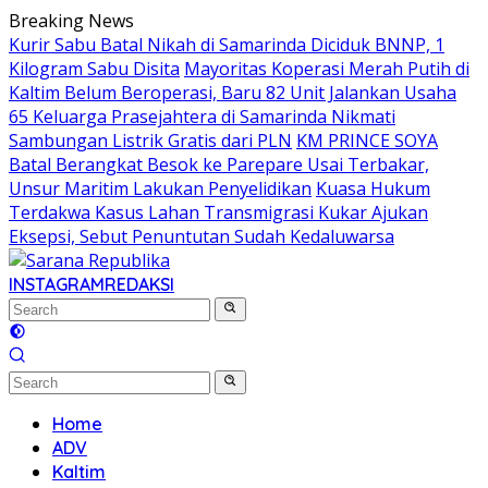
Skip
Breaking News
to
Kurir Sabu Batal Nikah di Samarinda Diciduk BNNP, 1
content
Kilogram Sabu Disita
Mayoritas Koperasi Merah Putih di
Kaltim Belum Beroperasi, Baru 82 Unit Jalankan Usaha
65 Keluarga Prasejahtera di Samarinda Nikmati
Sambungan Listrik Gratis dari PLN
KM PRINCE SOYA
Batal Berangkat Besok ke Parepare Usai Terbakar,
Unsur Maritim Lakukan Penyelidikan
Kuasa Hukum
Terdakwa Kasus Lahan Transmigrasi Kukar Ajukan
Eksepsi, Sebut Penuntutan Sudah Kedaluwarsa
INSTAGRAM
REDAKSI
Home
ADV
Kaltim