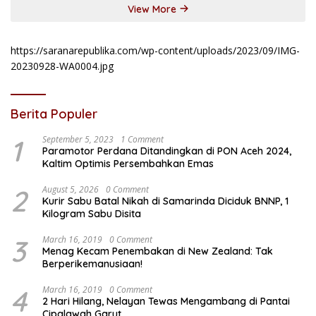
View More
https://saranarepublika.com/wp-content/uploads/2023/09/IMG-
20230928-WA0004.jpg
Berita Populer
1
September 5, 2023
1 Comment
Paramotor Perdana Ditandingkan di PON Aceh 2024,
Kaltim Optimis Persembahkan Emas
2
August 5, 2026
0 Comment
Kurir Sabu Batal Nikah di Samarinda Diciduk BNNP, 1
Kilogram Sabu Disita
3
March 16, 2019
0 Comment
Menag Kecam Penembakan di New Zealand: Tak
Berperikemanusiaan!
4
March 16, 2019
0 Comment
2 Hari Hilang, Nelayan Tewas Mengambang di Pantai
Cipalawah Garut