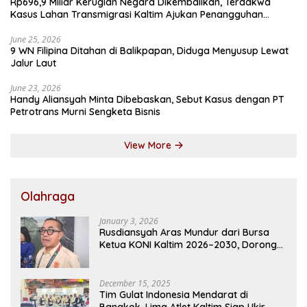
Rp696,9 Miliar Kerugian Negara Dikembalikan, Terdakwa
Kasus Lahan Transmigrasi Kaltim Ajukan Penangguhan
Penahanan
June 25, 2026
9 WN Filipina Ditahan di Balikpapan, Diduga Menyusup Lewat
Jalur Laut
June 23, 2026
Handy Aliansyah Minta Dibebaskan, Sebut Kasus dengan PT
Petrotrans Murni Sengketa Bisnis
View More
Olahraga
January 3, 2026
Rusdiansyah Aras Mundur dari Bursa
Ketua KONI Kaltim 2026–2030, Dorong
Regenerasi Kepemimpinan
December 15, 2025
Tim Gulat Indonesia Mendarat di
Bangkok, Lima Atlet Kaltim Siap Ukir