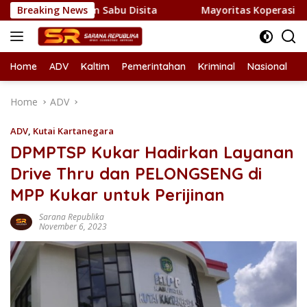
Skip
 Kilogram Sabu Disita
Breaking News
Mayoritas Koperasi Merah Putih d
to
content
Home
ADV
Kaltim
Pemerintahan
Kriminal
Nasional
L
Home
ADV
ADV
,
Kutai Kartanegara
DPMPTSP Kukar Hadirkan Layanan
Drive Thru dan PELONGSENG di
MPP Kukar untuk Perijinan
Sarana Republika
November 6, 2023