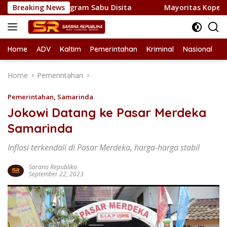
Skip
NP, 1 Kilogram Sabu Disita
Breaking News
Mayoritas Koperasi Merah Pu
to
content
Home
ADV
Kaltim
Pemerintahan
Kriminal
Nasional
L
Home
Pemerintahan
Pemerintahan
,
Samarinda
Jokowi Datang ke Pasar Merdeka
Samarinda
Inflasi terkendali di Pasar Merdeka, harga-harga stabil
Sarana Republika
September 22, 2023