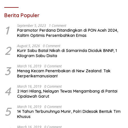
Berita Populer
1
September 5, 2023
1 Comment
Paramotor Perdana Ditandingkan di PON Aceh 2024,
Kaltim Optimis Persembahkan Emas
2
August 5, 2026
0 Comment
Kurir Sabu Batal Nikah di Samarinda Diciduk BNNP, 1
Kilogram Sabu Disita
3
March 16, 2019
0 Comment
Menag Kecam Penembakan di New Zealand: Tak
Berperikemanusiaan!
4
March 16, 2019
0 Comment
2 Hari Hilang, Nelayan Tewas Mengambang di Pantai
Cipalawah Garut
5
March 16, 2019
0 Comment
14 Tahun Terbunuhnya Munir, Polri Didesak Bentuk Tim
Khusus
March 16, 2019
0 Comment