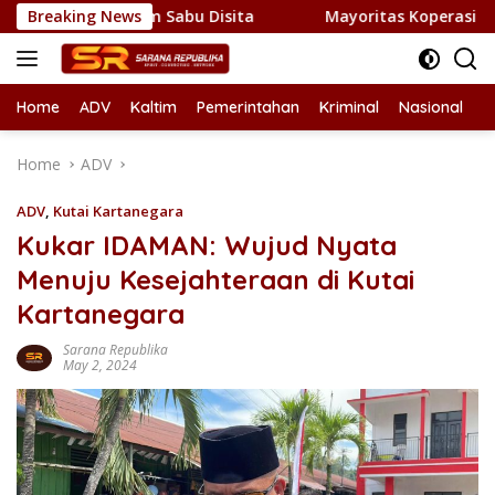
Skip
1 Kilogram Sabu Disita
Breaking News
Mayoritas Koperasi Merah Putih 
to
content
Home
ADV
Kaltim
Pemerintahan
Kriminal
Nasional
L
Home
ADV
ADV
,
Kutai Kartanegara
Kukar IDAMAN: Wujud Nyata
Menuju Kesejahteraan di Kutai
Kartanegara
Sarana Republika
May 2, 2024