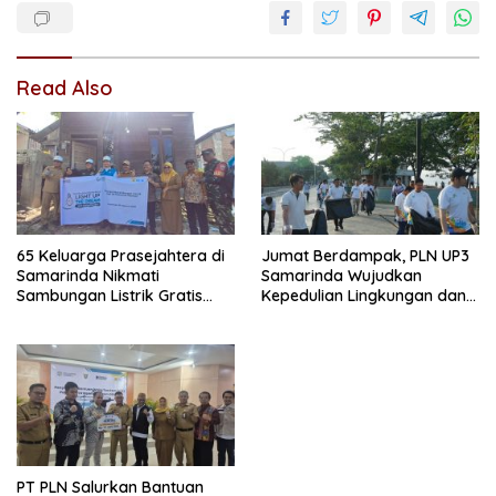
Read Also
65 Keluarga Prasejahtera di
Jumat Berdampak, PLN UP3
Samarinda Nikmati
Samarinda Wujudkan
Sambungan Listrik Gratis
Kepedulian Lingkungan dan
dari PLN
Sosial Lewat Clean Energy
Day
PT PLN Salurkan Bantuan