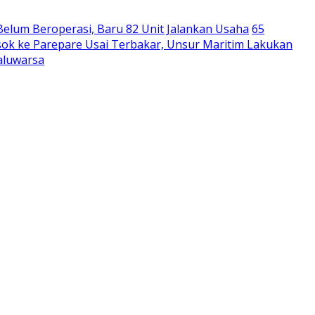
Belum Beroperasi, Baru 82 Unit Jalankan Usaha
65
ok ke Parepare Usai Terbakar, Unsur Maritim Lakukan
aluwarsa