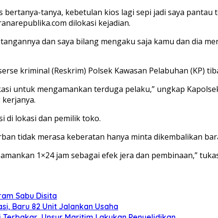
 bertanya-tanya, kebetulan kios lagi sepi jadi saya pantau 
ranarepublika.com dilokasi kejadian.
n tangannya dan saya bilang mengaku saja kamu dan dia me
eserse kriminal (Reskrim) Polsek Kawasan Pelabuhan (KP) t
lokasi untuk mengamankan terduga pelaku,” ungkap Kapolse
 kerjanya.
 di lokasi dan pemilik toko.
rban tidak merasa keberatan hanya minta dikembalikan barang
 amankan 1×24 jam sebagai efek jera dan pembinaan,” tuka
gram Sabu Disita
si, Baru 82 Unit Jalankan Usaha
 Terbakar, Unsur Maritim Lakukan Penyelidikan