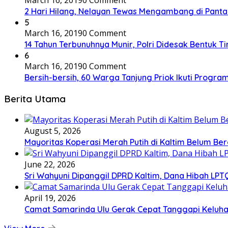
March 16, 2019
0 Comment
2 Hari Hilang, Nelayan Tewas Mengambang di Panta
5
March 16, 2019
0 Comment
14 Tahun Terbunuhnya Munir, Polri Didesak Bentuk T
6
March 16, 2019
0 Comment
Bersih-bersih, 60 Warga Tanjung Priok Ikuti Progra
Berita Utama
August 5, 2026
Mayoritas Koperasi Merah Putih di Kaltim Belum Ber
June 22, 2026
Sri Wahyuni Dipanggil DPRD Kaltim, Dana Hibah LPTQ
April 19, 2026
Camat Samarinda Ulu Gerak Cepat Tanggapi Keluhan