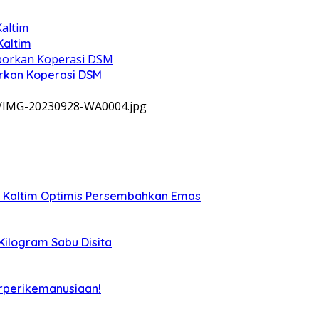
Kaltim
rkan Koperasi DSM
9/IMG-20230928-WA0004.jpg
, Kaltim Optimis Persembahkan Emas
 Kilogram Sabu Disita
rperikemanusiaan!