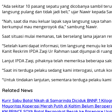
“Ada sekitar 10 pasang sepatu yang dicobanya sambil terus
langsung pulang dan tidak jadi beli,” ujar Nawir kepada Sa
“Nah, saat dia mau keluar lapak saya langsung saya taha
berkumpul mau mengeroyok dia,” sambung Nawir.
Saat situasi mulai memanas, tak berselang lama jajaran r
“Setelah kami dapat informasi, tim langsung menuju ke 
Kanit Reskrim IPDA Zaqi Ur Rahman saat dijumpai di ruang
Lanjut IPDA Zaqi, pihaknya telah memeriksa beberapa saksi
“Saat ini terduga pelaku sedang kami interogasi, untuk ko
“Untuk tindakan lanjutan, sementara terduga pelaku kami
Related News
Kurir Sabu Batal Nikah di Samarinda Diciduk BNNP, 1 Kilo
Mayoritas Koperasi Merah Putih di Kaltim Belum Beropera
KM PRINCE SOYA Batal Berangkat Besok ke Parepare Usai