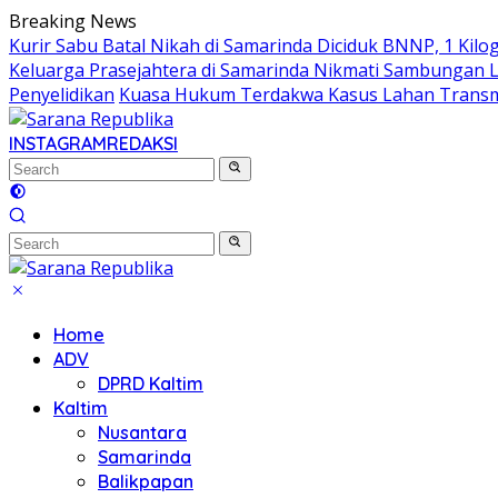
Skip
Breaking News
to
Kurir Sabu Batal Nikah di Samarinda Diciduk BNNP, 1 Kilo
content
Keluarga Prasejahtera di Samarinda Nikmati Sambungan Lis
Penyelidikan
Kuasa Hukum Terdakwa Kasus Lahan Transmi
INSTAGRAM
REDAKSI
Home
ADV
DPRD Kaltim
Kaltim
Nusantara
Samarinda
Balikpapan