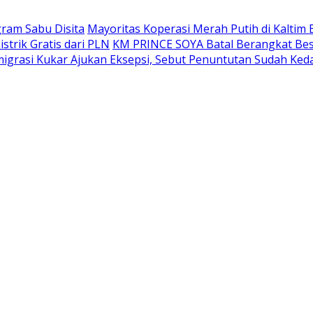
gram Sabu Disita
Mayoritas Koperasi Merah Putih di Kaltim 
trik Gratis dari PLN
KM PRINCE SOYA Batal Berangkat Bes
grasi Kukar Ajukan Eksepsi, Sebut Penuntutan Sudah Ked