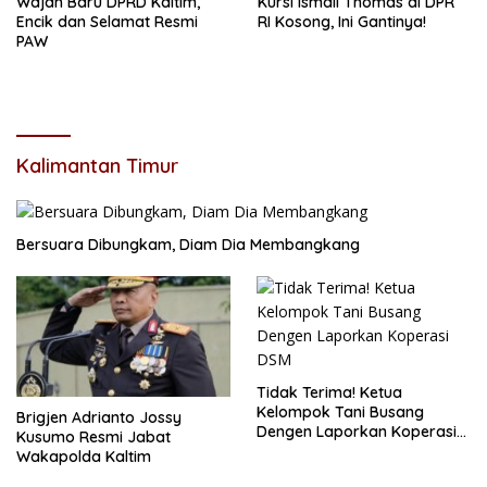
Wajah Baru DPRD Kaltim,
Kursi Ismail Thomas di DPR
Encik dan Selamat Resmi
RI Kosong, Ini Gantinya!
PAW
Kalimantan Timur
Bersuara Dibungkam, Diam Dia Membangkang
Tidak Terima! Ketua
Kelompok Tani Busang
Brigjen Adrianto Jossy
Dengen Laporkan Koperasi
Kusumo Resmi Jabat
DSM
Wakapolda Kaltim