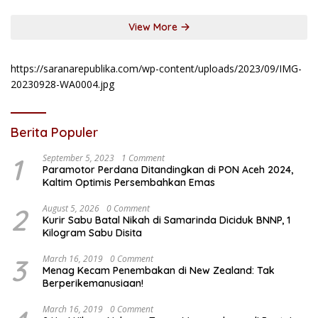
View More
https://saranarepublika.com/wp-content/uploads/2023/09/IMG-
20230928-WA0004.jpg
Berita Populer
1
September 5, 2023
1 Comment
Paramotor Perdana Ditandingkan di PON Aceh 2024,
Kaltim Optimis Persembahkan Emas
2
August 5, 2026
0 Comment
Kurir Sabu Batal Nikah di Samarinda Diciduk BNNP, 1
Kilogram Sabu Disita
3
March 16, 2019
0 Comment
Menag Kecam Penembakan di New Zealand: Tak
Berperikemanusiaan!
March 16, 2019
0 Comment