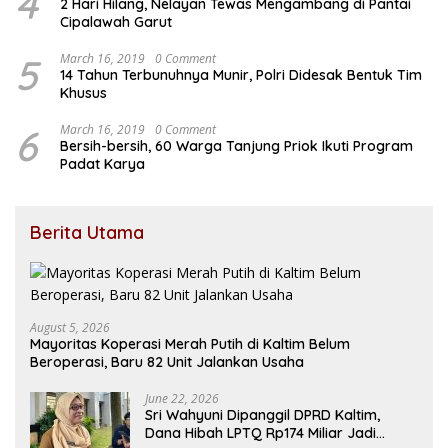
4
2 Hari Hilang, Nelayan Tewas Mengambang di Pantai
Cipalawah Garut
5
March 16, 2019
0 Comment
14 Tahun Terbunuhnya Munir, Polri Didesak Bentuk Tim
Khusus
6
March 16, 2019
0 Comment
Bersih-bersih, 60 Warga Tanjung Priok Ikuti Program
Padat Karya
Berita Utama
August 5, 2026
Mayoritas Koperasi Merah Putih di Kaltim Belum
Beroperasi, Baru 82 Unit Jalankan Usaha
June 22, 2026
Sri Wahyuni Dipanggil DPRD Kaltim,
Dana Hibah LPTQ Rp174 Miliar Jadi