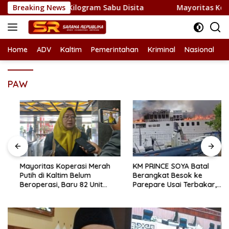
Skip
iduk BNNP, 1 Kilogram Sabu Disita
Breaking News
Mayoritas Koperasi M
to
content
Home
ADV
Kaltim
Pemerintahan
Kriminal
Nasional
L
PAW
Mayoritas Koperasi Merah
KM PRINCE SOYA Batal
Putih di Kaltim Belum
Berangkat Besok ke
Beroperasi, Baru 82 Unit
Parepare Usai Terbakar,
Jalankan Usaha
Unsur Maritim Lakukan
Penyelidikan