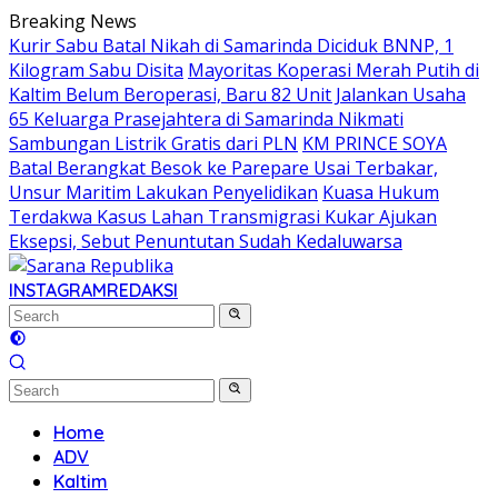
Skip
Breaking News
to
Kurir Sabu Batal Nikah di Samarinda Diciduk BNNP, 1
content
Kilogram Sabu Disita
Mayoritas Koperasi Merah Putih di
Kaltim Belum Beroperasi, Baru 82 Unit Jalankan Usaha
65 Keluarga Prasejahtera di Samarinda Nikmati
Sambungan Listrik Gratis dari PLN
KM PRINCE SOYA
Batal Berangkat Besok ke Parepare Usai Terbakar,
Unsur Maritim Lakukan Penyelidikan
Kuasa Hukum
Terdakwa Kasus Lahan Transmigrasi Kukar Ajukan
Eksepsi, Sebut Penuntutan Sudah Kedaluwarsa
INSTAGRAM
REDAKSI
Home
ADV
Kaltim