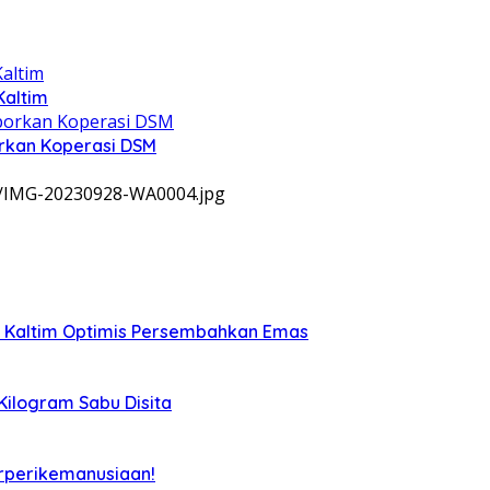
Kaltim
rkan Koperasi DSM
9/IMG-20230928-WA0004.jpg
, Kaltim Optimis Persembahkan Emas
 Kilogram Sabu Disita
rperikemanusiaan!