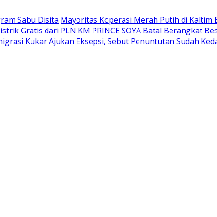
gram Sabu Disita
Mayoritas Koperasi Merah Putih di Kaltim 
trik Gratis dari PLN
KM PRINCE SOYA Batal Berangkat Bes
grasi Kukar Ajukan Eksepsi, Sebut Penuntutan Sudah Ked