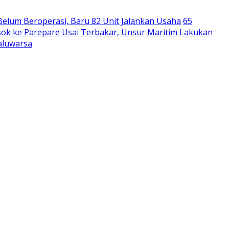
Belum Beroperasi, Baru 82 Unit Jalankan Usaha
65
ok ke Parepare Usai Terbakar, Unsur Maritim Lakukan
aluwarsa