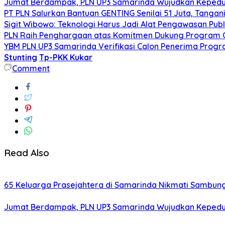
Jumat Berdampak, PLN UP3 Samarinda Wujudkan Kepeduli
PT PLN Salurkan Bantuan GENTING Senilai 51 Juta, Tangani
Sigit Wibowo: Teknologi Harus Jadi Alat Pengawasan Publ
PLN Raih Penghargaan atas Komitmen Dukung Program C
YBM PLN UP3 Samarinda Verifikasi Calon Penerima Prog
Stunting
Tp-PKK Kukar
Comment
Read Also
65 Keluarga Prasejahtera di Samarinda Nikmati Sambungan
Jumat Berdampak, PLN UP3 Samarinda Wujudkan Kepeduli