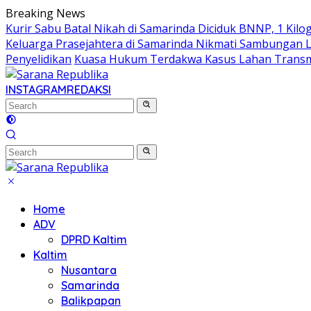
Skip
Breaking News
to
Kurir Sabu Batal Nikah di Samarinda Diciduk BNNP, 1 Kilo
content
Keluarga Prasejahtera di Samarinda Nikmati Sambungan Lis
Penyelidikan
Kuasa Hukum Terdakwa Kasus Lahan Transmi
INSTAGRAM
REDAKSI
Home
ADV
DPRD Kaltim
Kaltim
Nusantara
Samarinda
Balikpapan