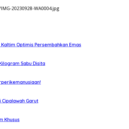
9/IMG-20230928-WA0004.jpg
, Kaltim Optimis Persembahkan Emas
 Kilogram Sabu Disita
rperikemanusiaan!
i Cipalawah Garut
im Khusus