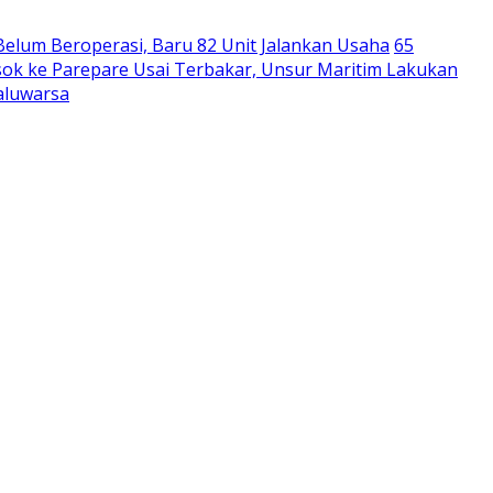
Belum Beroperasi, Baru 82 Unit Jalankan Usaha
65
ok ke Parepare Usai Terbakar, Unsur Maritim Lakukan
aluwarsa