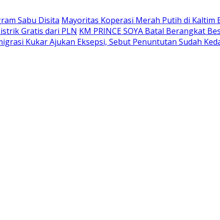
gram Sabu Disita
Mayoritas Koperasi Merah Putih di Kaltim 
trik Gratis dari PLN
KM PRINCE SOYA Batal Berangkat Bes
grasi Kukar Ajukan Eksepsi, Sebut Penuntutan Sudah Ked