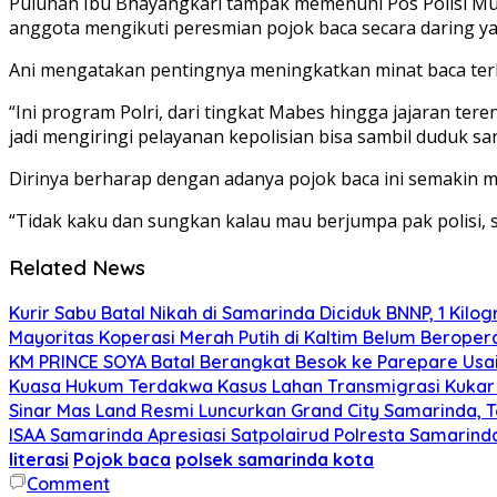
Puluhan Ibu Bhayangkari tampak memenuhi Pos Polisi Mul
anggota mengikuti peresmian pojok baca secara daring ya
Ani mengatakan pentingnya meningkatkan minat baca ter
“Ini program Polri, dari tingkat Mabes hingga jajaran te
jadi mengiringi pelayanan kepolisian bisa sambil duduk s
Dirinya berharap dengan adanya pojok baca ini semakin 
“Tidak kaku dan sungkan kalau mau berjumpa pak polisi, s
Related News
Kurir Sabu Batal Nikah di Samarinda Diciduk BNNP, 1 Kilo
Mayoritas Koperasi Merah Putih di Kaltim Belum Beropera
KM PRINCE SOYA Batal Berangkat Besok ke Parepare Usai
Kuasa Hukum Terdakwa Kasus Lahan Transmigrasi Kukar 
Sinar Mas Land Resmi Luncurkan Grand City Samarinda, 
ISAA Samarinda Apresiasi Satpolairud Polresta Samari
literasi
Pojok baca
polsek samarinda kota
Comment