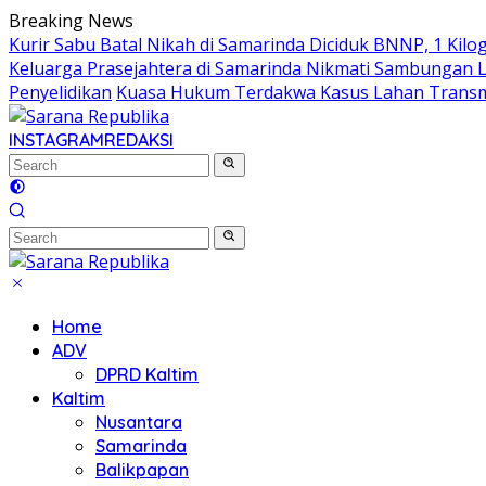
Skip
Breaking News
to
Kurir Sabu Batal Nikah di Samarinda Diciduk BNNP, 1 Kilo
content
Keluarga Prasejahtera di Samarinda Nikmati Sambungan Lis
Penyelidikan
Kuasa Hukum Terdakwa Kasus Lahan Transmi
INSTAGRAM
REDAKSI
Home
ADV
DPRD Kaltim
Kaltim
Nusantara
Samarinda
Balikpapan