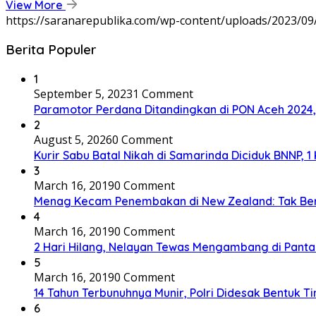
View More
https://saranarepublika.com/wp-content/uploads/2023/0
Berita Populer
1
September 5, 2023
1 Comment
Paramotor Perdana Ditandingkan di PON Aceh 2024
2
August 5, 2026
0 Comment
Kurir Sabu Batal Nikah di Samarinda Diciduk BNNP, 1
3
March 16, 2019
0 Comment
Menag Kecam Penembakan di New Zealand: Tak Be
4
March 16, 2019
0 Comment
2 Hari Hilang, Nelayan Tewas Mengambang di Panta
5
March 16, 2019
0 Comment
14 Tahun Terbunuhnya Munir, Polri Didesak Bentuk T
6