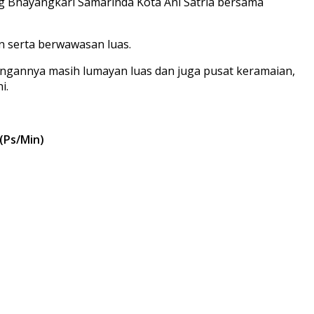
g Bhayangkari Samarinda Kota Ani Satria bersama
 serta berwawasan luas.
ruangannya masih lumayan luas dan juga pusat keramaian,
i.
(Ps/Min)