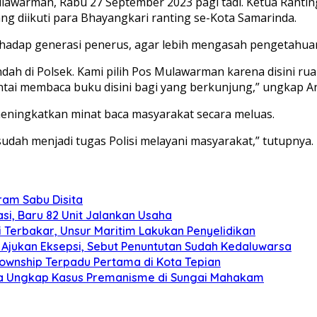
awarman, Rabu 27 September 2023 pagi tadi. Ketua Rantin
ng diikuti para Bhayangkari ranting se-Kota Samarinda.
hadap generasi penerus, agar lebih mengasah pengetahuan
rendah di Polsek. Kami pilih Pos Mulawarman karena disini 
antai membaca buku disini bagi yang berkunjung,” ungkap An
meningkatkan minat baca masyarakat secara meluas.
udah menjadi tugas Polisi melayani masyarakat,” tutupnya.
gram Sabu Disita
si, Baru 82 Unit Jalankan Usaha
 Terbakar, Unsur Maritim Lakukan Penyelidikan
Ajukan Eksepsi, Sebut Penuntutan Sudah Kedaluwarsa
Township Terpadu Pertama di Kota Tepian
nda Ungkap Kasus Premanisme di Sungai Mahakam