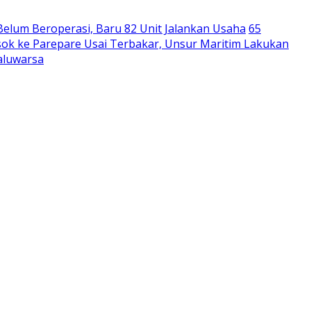
Belum Beroperasi, Baru 82 Unit Jalankan Usaha
65
ok ke Parepare Usai Terbakar, Unsur Maritim Lakukan
aluwarsa