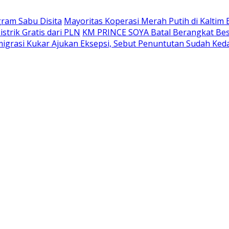
gram Sabu Disita
Mayoritas Koperasi Merah Putih di Kaltim 
trik Gratis dari PLN
KM PRINCE SOYA Batal Berangkat Bes
grasi Kukar Ajukan Eksepsi, Sebut Penuntutan Sudah Ked