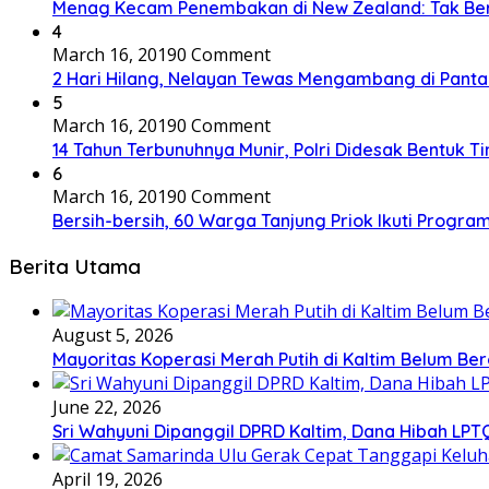
Menag Kecam Penembakan di New Zealand: Tak Be
4
March 16, 2019
0 Comment
2 Hari Hilang, Nelayan Tewas Mengambang di Panta
5
March 16, 2019
0 Comment
14 Tahun Terbunuhnya Munir, Polri Didesak Bentuk T
6
March 16, 2019
0 Comment
Bersih-bersih, 60 Warga Tanjung Priok Ikuti Progra
Berita Utama
August 5, 2026
Mayoritas Koperasi Merah Putih di Kaltim Belum Ber
June 22, 2026
Sri Wahyuni Dipanggil DPRD Kaltim, Dana Hibah LPTQ
April 19, 2026