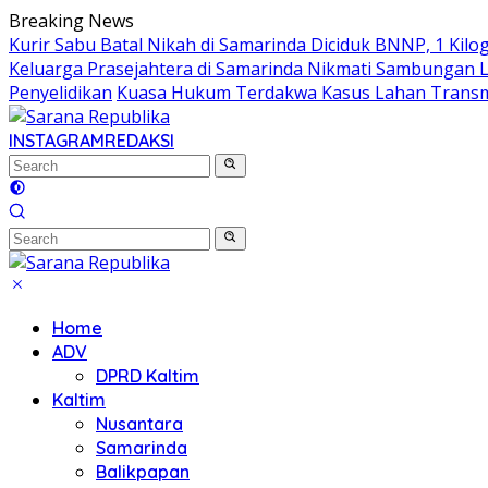
Skip
Breaking News
to
Kurir Sabu Batal Nikah di Samarinda Diciduk BNNP, 1 Kilo
content
Keluarga Prasejahtera di Samarinda Nikmati Sambungan Lis
Penyelidikan
Kuasa Hukum Terdakwa Kasus Lahan Transmi
INSTAGRAM
REDAKSI
Home
ADV
DPRD Kaltim
Kaltim
Nusantara
Samarinda
Balikpapan