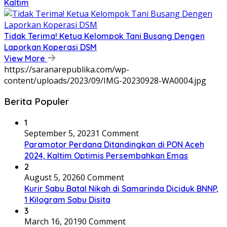
Kaltim
Tidak Terima! Ketua Kelompok Tani Busang Dengen
Laporkan Koperasi DSM
View More
https://saranarepublika.com/wp-
content/uploads/2023/09/IMG-20230928-WA0004.jpg
Berita Populer
1
September 5, 2023
1 Comment
Paramotor Perdana Ditandingkan di PON Aceh
2024, Kaltim Optimis Persembahkan Emas
2
August 5, 2026
0 Comment
Kurir Sabu Batal Nikah di Samarinda Diciduk BNNP,
1 Kilogram Sabu Disita
3
March 16, 2019
0 Comment