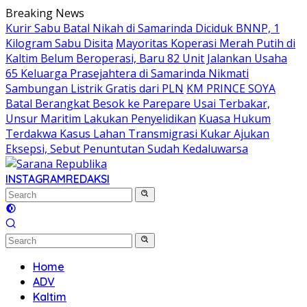
Skip
Breaking News
to
Kurir Sabu Batal Nikah di Samarinda Diciduk BNNP, 1
content
Kilogram Sabu Disita
Mayoritas Koperasi Merah Putih di
Kaltim Belum Beroperasi, Baru 82 Unit Jalankan Usaha
65 Keluarga Prasejahtera di Samarinda Nikmati
Sambungan Listrik Gratis dari PLN
KM PRINCE SOYA
Batal Berangkat Besok ke Parepare Usai Terbakar,
Unsur Maritim Lakukan Penyelidikan
Kuasa Hukum
Terdakwa Kasus Lahan Transmigrasi Kukar Ajukan
Eksepsi, Sebut Penuntutan Sudah Kedaluwarsa
INSTAGRAM
REDAKSI
Home
ADV
Kaltim