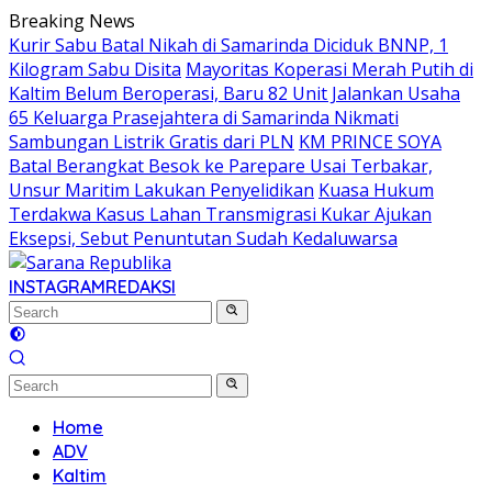
Skip
Breaking News
to
Kurir Sabu Batal Nikah di Samarinda Diciduk BNNP, 1
content
Kilogram Sabu Disita
Mayoritas Koperasi Merah Putih di
Kaltim Belum Beroperasi, Baru 82 Unit Jalankan Usaha
65 Keluarga Prasejahtera di Samarinda Nikmati
Sambungan Listrik Gratis dari PLN
KM PRINCE SOYA
Batal Berangkat Besok ke Parepare Usai Terbakar,
Unsur Maritim Lakukan Penyelidikan
Kuasa Hukum
Terdakwa Kasus Lahan Transmigrasi Kukar Ajukan
Eksepsi, Sebut Penuntutan Sudah Kedaluwarsa
INSTAGRAM
REDAKSI
Home
ADV
Kaltim