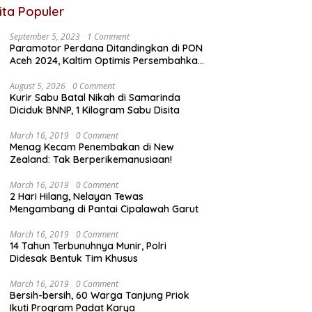
ita Populer
September 5, 2023
1 Comment
Paramotor Perdana Ditandingkan di PON
Aceh 2024, Kaltim Optimis Persembahkan
Emas
August 5, 2026
0 Comment
Kurir Sabu Batal Nikah di Samarinda
Diciduk BNNP, 1 Kilogram Sabu Disita
March 16, 2019
0 Comment
Menag Kecam Penembakan di New
Zealand: Tak Berperikemanusiaan!
March 16, 2019
0 Comment
2 Hari Hilang, Nelayan Tewas
Mengambang di Pantai Cipalawah Garut
March 16, 2019
0 Comment
14 Tahun Terbunuhnya Munir, Polri
Didesak Bentuk Tim Khusus
March 16, 2019
0 Comment
Bersih-bersih, 60 Warga Tanjung Priok
Ikuti Program Padat Karya