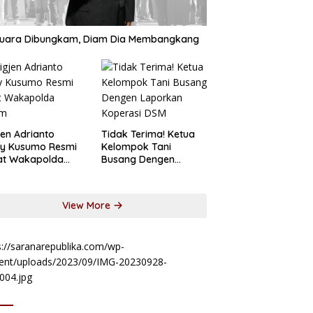
suara Dibungkam, Diam Dia Membangkang
jen Adrianto
Tidak Terima! Ketua
sy Kusumo Resmi
Kelompok Tani
at Wakapolda
Busang Dengen
im
Laporkan Koperasi
DSM
View More
s://saranarepublika.com/wp-
ent/uploads/2023/09/IMG-20230928-
004.jpg