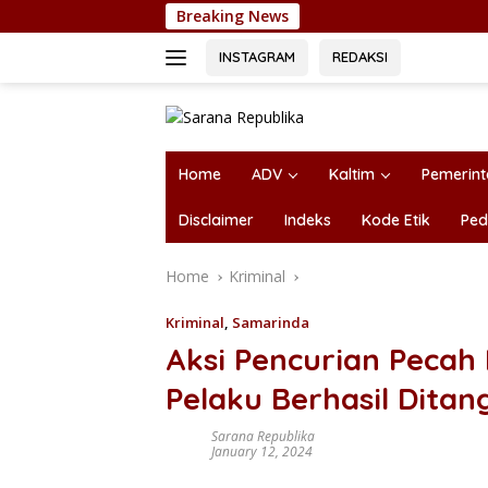
Skip
Breaking News
Kurir S
to
content
INSTAGRAM
REDAKSI
Home
ADV
Kaltim
Pemerin
Disclaimer
Indeks
Kode Etik
Ped
Home
Kriminal
Kriminal
,
Samarinda
Aksi Pencurian Pecah K
Pelaku Berhasil Dita
Sarana Republika
January 12, 2024