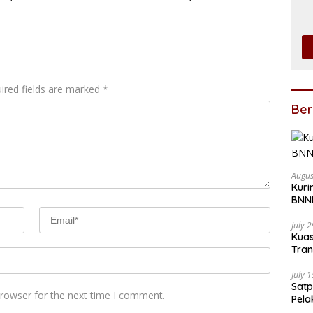
n Usaha
Lakukan Penyelidikan
ired fields are marked
*
Ber
Augus
Kuri
BNNP
July 
Kua
Tran
Penu
July 
Satp
browser for the next time I comment.
Pela