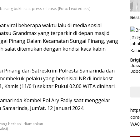
rang bukti saat press release. (Foto: Lex/redaksi)
Ber
t viral beberapa waktu lalu di media sosial
hatsu Grandmax yang terparkir di depan masjid
ungai Pinang Dalam Kecamatan Sungai Pinang, yang
ah salat ditemukan dengan kondisi kaca kabin
Brig
Jos
i Pinang dan Satreskrim Polresta Samarinda dan
Jab
Kalt
membekuk pelaku yang berinisial NR di indekost
, Kamis (11/01) sekitar Pukul 02.00 WITA dinihari.
Samarinda Kombel Pol Ary Fadly saat menggelar
 Samarinda, Jum’at, 12 Januari 2024.
http
cont
WA0
yang berhasil diamankan.
aksi)