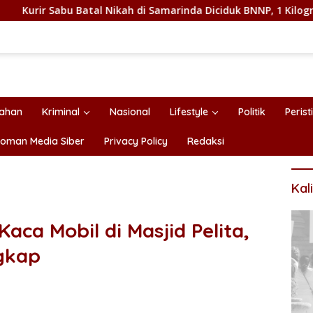
abu Batal Nikah di Samarinda Diciduk BNNP, 1 Kilogram Sabu Di
tahan
Kriminal
Nasional
Lifestyle
Politik
Perist
oman Media Siber
Privacy Policy
Redaksi
Kal
aca Mobil di Masjid Pelita,
ngkap