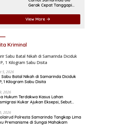
Gerak Cepat Tanggapi
Keluhan Bau Drainase di
Jalan Pangeran Antasari
View More
ita Kriminal
t 5, 2026
r Sabu Batal Nikah di Samarinda Diciduk
, 1 Kilogram Sabu Disita
29, 2026
sa Hukum Terdakwa Kasus Lahan
smigrasi Kukar Ajukan Eksepsi, Sebut
ntutan Sudah Kedaluwarsa
15, 2026
olairud Polresta Samarinda Tangkap Lima
ku Premanisme di Sungai Mahakam