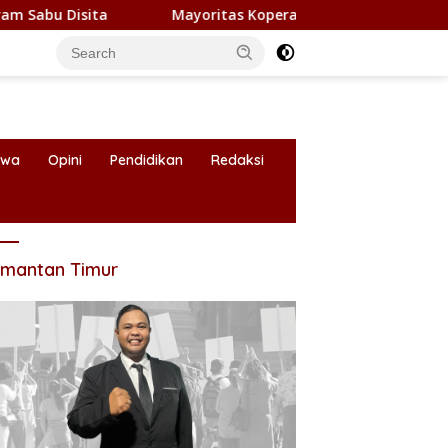
sita
Mayoritas Koperasi Merah Putih di Kaltim Belum Be
iwa
Opini
Pendidikan
Redaksi
imantan Timur