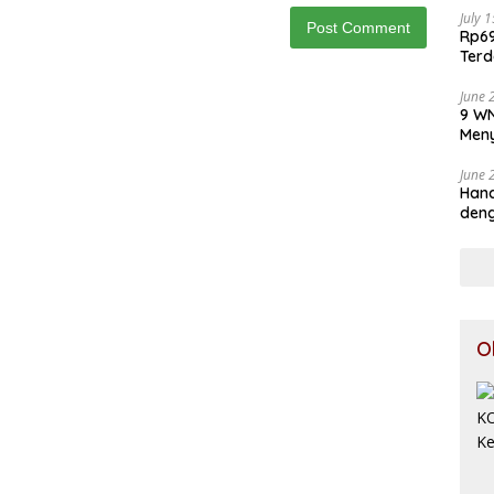
July 
Rp69
Terd
Aju
June 
9 WN
Meny
June 
Hand
deng
O