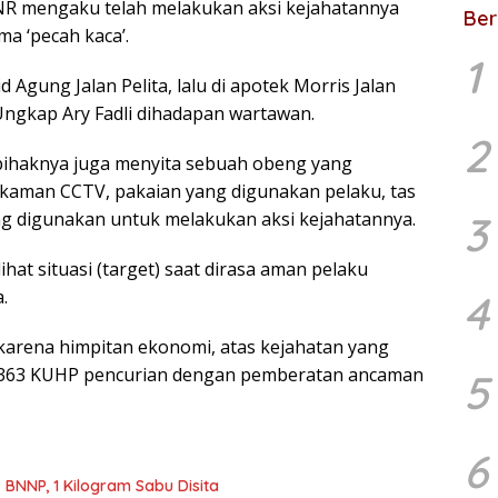
, NR mengaku telah melakukan aksi kejahatannya
Ber
a ‘pecah kaca’.
1
Agung Jalan Pelita, lalu di apotek Morris Jalan
 Ungkap Ary Fadli dihadapan wartawan.
2
ihaknya juga menyita sebuah obeng yang
kaman CCTV, pakaian yang digunakan pelaku, tas
ng digunakan untuk melakukan aksi kejahatannya.
3
hat situasi (target) saat dirasa aman pelaku
.
4
arena himpitan ekonomi, atas kejahatan yang
al 363 KUHP pencurian dengan pemberatan ancaman
5
6
 BNNP, 1 Kilogram Sabu Disita