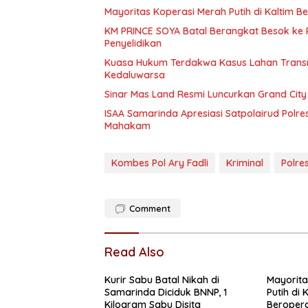
Mayoritas Koperasi Merah Putih di Kaltim B
KM PRINCE SOYA Batal Berangkat Besok ke 
Penyelidikan
Kuasa Hukum Terdakwa Kasus Lahan Transmi
Kedaluwarsa
Sinar Mas Land Resmi Luncurkan Grand City
ISAA Samarinda Apresiasi Satpolairud Pol
Mahakam
Kombes Pol Ary Fadli
Kriminal
Polre
Comment
Read Also
Kurir Sabu Batal Nikah di
Mayorita
Samarinda Diciduk BNNP, 1
Putih di 
Kilogram Sabu Disita
Beropera