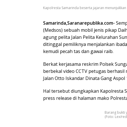
Kapolresta Samarinda beserta jajaran menunjukkan ba
Samarinda,Saranarepublika.com-
Sempa
(Medsos) sebuah mobil jenis pikap Dai
agung pelita Jalan Pelita Kelurahan S
ditinggal pemiliknya menjalankan ibad
kemudi pecah tas dan gawai raib.
Berkat kerjasama reskrim Polsek Sunga
berbekal video CCTV petugas berhasil 
Jalan Otto Iskandar Dinata Gang Aspol 1
Hal tersebut diungkapkan Kapolresta 
press release di halaman mako Polresta
Barang bukti 
(Foto: Lex/red