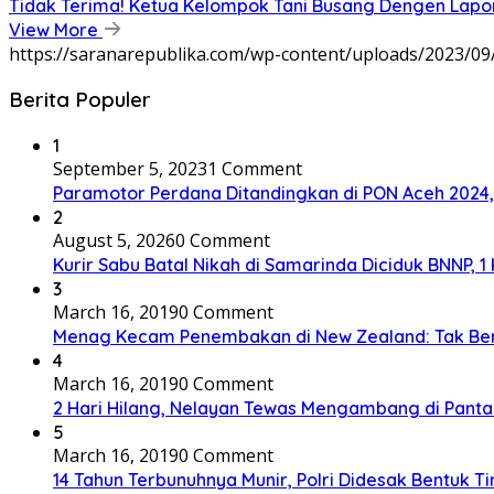
Tidak Terima! Ketua Kelompok Tani Busang Dengen Lapo
View More
https://saranarepublika.com/wp-content/uploads/2023/0
Berita Populer
1
September 5, 2023
1 Comment
Paramotor Perdana Ditandingkan di PON Aceh 2024
2
August 5, 2026
0 Comment
Kurir Sabu Batal Nikah di Samarinda Diciduk BNNP, 1
3
March 16, 2019
0 Comment
Menag Kecam Penembakan di New Zealand: Tak Be
4
March 16, 2019
0 Comment
2 Hari Hilang, Nelayan Tewas Mengambang di Panta
5
March 16, 2019
0 Comment
14 Tahun Terbunuhnya Munir, Polri Didesak Bentuk T