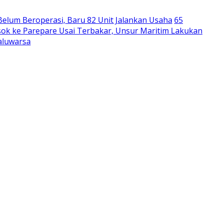
Belum Beroperasi, Baru 82 Unit Jalankan Usaha
65
ok ke Parepare Usai Terbakar, Unsur Maritim Lakukan
aluwarsa