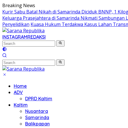
Skip
Breaking News
to
Kurir Sabu Batal Nikah di Samarinda Diciduk BNNP, 1 Kilo
content
Keluarga Prasejahtera di Samarinda Nikmati Sambungan Lis
Penyelidikan
Kuasa Hukum Terdakwa Kasus Lahan Transmi
INSTAGRAM
REDAKSI
Home
ADV
DPRD Kaltim
Kaltim
Nusantara
Samarinda
Balikpapan