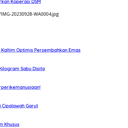
rkan Koperasi DSM
9/IMG-20230928-WA0004.jpg
, Kaltim Optimis Persembahkan Emas
 Kilogram Sabu Disita
rperikemanusiaan!
i Cipalawah Garut
im Khusus