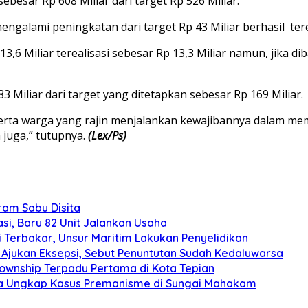
ebesar Rp 608 Miliar dari target Rp 526 Miliar.
ngalami peningkatan dari target Rp 43 Miliar berhasil terea
13,6 Miliar terealisasi sebesar Rp 13,3 Miliar namun, jika
3 Miliar dari target yang ditetapkan sebesar Rp 169 Miliar.
ha serta warga yang rajin menjalankan kewajibannya dalam m
a juga,” tutupnya.
(Lex/Ps)
gram Sabu Disita
si, Baru 82 Unit Jalankan Usaha
 Terbakar, Unsur Maritim Lakukan Penyelidikan
Ajukan Eksepsi, Sebut Penuntutan Sudah Kedaluwarsa
Township Terpadu Pertama di Kota Tepian
nda Ungkap Kasus Premanisme di Sungai Mahakam