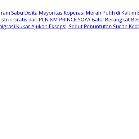
gram Sabu Disita
Mayoritas Koperasi Merah Putih di Kaltim 
trik Gratis dari PLN
KM PRINCE SOYA Batal Berangkat Bes
grasi Kukar Ajukan Eksepsi, Sebut Penuntutan Sudah Ked