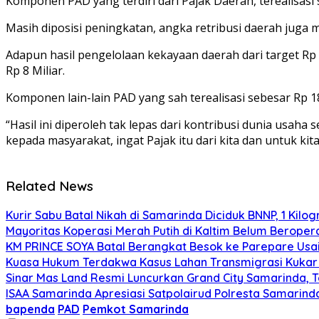
Komponen PAD yang terdiri dari Pajak Daerah, terealisasi s
Masih diposisi peningkatan, angka retribusi daerah juga me
Adapun hasil pengelolaan kekayaan daerah dari target Rp 
Rp 8 Miliar.
Komponen lain-lain PAD yang sah terealisasi sebesar Rp 18
“Hasil ini diperoleh tak lepas dari kontribusi dunia usa
kepada masyarakat, ingat Pajak itu dari kita dan untuk kit
Related News
Kurir Sabu Batal Nikah di Samarinda Diciduk BNNP, 1 Kilo
Mayoritas Koperasi Merah Putih di Kaltim Belum Beropera
KM PRINCE SOYA Batal Berangkat Besok ke Parepare Usai
Kuasa Hukum Terdakwa Kasus Lahan Transmigrasi Kukar 
Sinar Mas Land Resmi Luncurkan Grand City Samarinda, 
ISAA Samarinda Apresiasi Satpolairud Polresta Samari
bapenda
PAD
Pemkot Samarinda