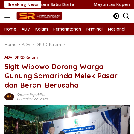
Skip
 1 Kilogram Sabu Disita
Breaking News
Mayoritas Koperasi Merah Puti
to
content
Home
ADV
Kaltim
Pemerintahan
Kriminal
Nasional
L
Home
ADV
DPRD Kaltim
ADV
,
DPRD Kaltim
Sigit Wibowo Dorong Warga
Gunung Samarinda Melek Pasar
dan Berani Berusaha
Sarana Republika
December 22, 2025