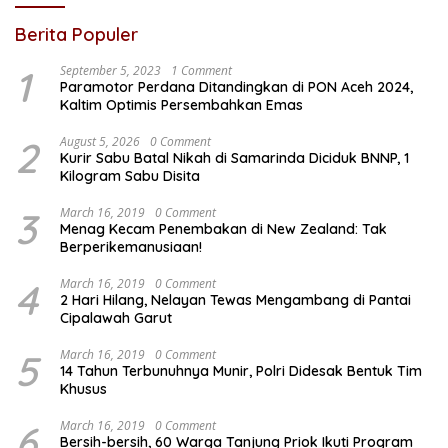
Berita Populer
1
September 5, 2023
1 Comment
Paramotor Perdana Ditandingkan di PON Aceh 2024,
Kaltim Optimis Persembahkan Emas
2
August 5, 2026
0 Comment
Kurir Sabu Batal Nikah di Samarinda Diciduk BNNP, 1
Kilogram Sabu Disita
3
March 16, 2019
0 Comment
Menag Kecam Penembakan di New Zealand: Tak
Berperikemanusiaan!
4
March 16, 2019
0 Comment
2 Hari Hilang, Nelayan Tewas Mengambang di Pantai
Cipalawah Garut
5
March 16, 2019
0 Comment
14 Tahun Terbunuhnya Munir, Polri Didesak Bentuk Tim
Khusus
6
March 16, 2019
0 Comment
Bersih-bersih, 60 Warga Tanjung Priok Ikuti Program