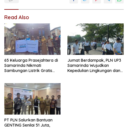
Read Also
65 Keluarga Prasejahtera di
Jumat Berdampak, PLN UP3
Samarinda Nikmati
Samarinda Wujudkan
Sambungan Listrik Gratis
Kepedulian Lingkungan dan
dari PLN
Sosial Lewat Clean Energy
Day
PT PLN Salurkan Bantuan
GENTING Senilai 51 Juta,