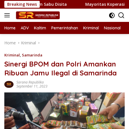
Skip
1 Kilogram Sabu Disita
Breaking News
Mayoritas Koperasi Merah Putih 
to
content
Home
ADV
Kaltim
Pemerintahan
Kriminal
Nasional
L
Home
Kriminal
Kriminal
,
Samarinda
Sinergi BPOM dan Polri Amankan
Ribuan Jamu Ilegal di Samarinda
Sarana Republika
September 11, 2023