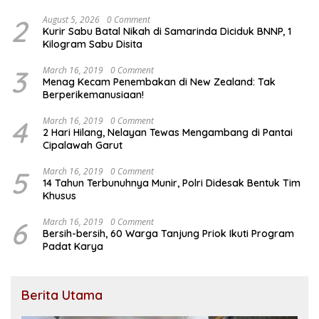
2
August 5, 2026
0 Comment
Kurir Sabu Batal Nikah di Samarinda Diciduk BNNP, 1
Kilogram Sabu Disita
3
March 16, 2019
0 Comment
Menag Kecam Penembakan di New Zealand: Tak
Berperikemanusiaan!
4
March 16, 2019
0 Comment
2 Hari Hilang, Nelayan Tewas Mengambang di Pantai
Cipalawah Garut
5
March 16, 2019
0 Comment
14 Tahun Terbunuhnya Munir, Polri Didesak Bentuk Tim
Khusus
6
March 16, 2019
0 Comment
Bersih-bersih, 60 Warga Tanjung Priok Ikuti Program
Padat Karya
Berita Utama